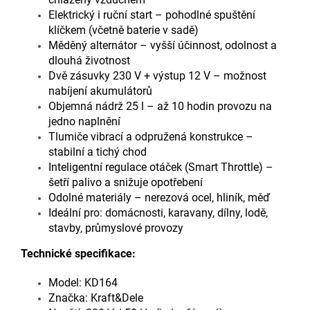
Elektrický i ruční start – pohodlné spuštění
klíčkem (včetně baterie v sadě)
Měděný alternátor – vyšší účinnost, odolnost a
dlouhá životnost
Dvě zásuvky 230 V + výstup 12 V – možnost
nabíjení akumulátorů
Objemná nádrž 25 l – až 10 hodin provozu na
jedno naplnění
Tlumiče vibrací a odpružená konstrukce –
stabilní a tichý chod
Inteligentní regulace otáček (Smart Throttle) –
šetří palivo a snižuje opotřebení
Odolné materiály – nerezová ocel, hliník, měď
Ideální pro: domácnosti, karavany, dílny, lodě,
stavby, průmyslové provozy
Technické specifikace:
Model: KD164
Značka: Kraft&Dele