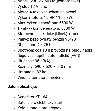
Napětí: 230 V / 50 Hz (jednofázové)
Výstup 12 V: ano
Motor: 4-takt, vzduchem chlazený
Výkon motoru: 15 HP / 10,3 kW
Max. výkon generátoru: 5500 W
Trvalý výkon generátoru: 5000 W
Startování: elektrické (klíček) + ruční
Palivo: bezolovnatý benzín 95/98
Objem nádrže: 25 l
Spotřeba: cca 10 h provozu na plnou nádrž
Regulace napětí: automatická (AVR)
Hlučnost: 96 dB(A)
Rozměry: 690 × 520 × 540 mm
Hmotnost: 82 kg
Vinutí alternátoru: měděné
Balení obsahuje:
Generátor KD164
Baterie pro elektrický start
Kola a madla pro přepravu