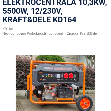
ELEKTROCENTRÁLA 10,3KW,
5500W, 12/230V,
KRAFT&DELE KD164
KD164
Průměrné
Neohodnoceno
Podrobnosti hodnocení
Značka:
Kraft&Dele
hodnocení
produktu
je
0,0
z
5
hvězdiček.