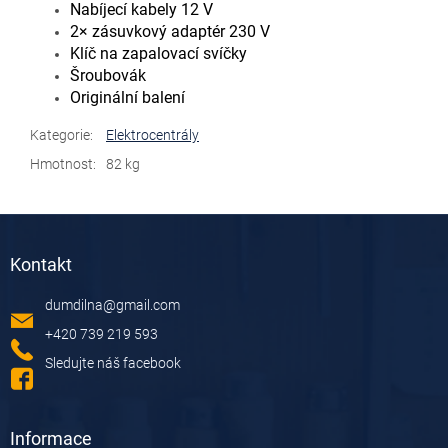
Nabíjecí kabely 12 V
2× zásuvkový adaptér 230 V
Klíč na zapalovací svíčky
Šroubovák
Originální balení
Kategorie
:
Elektrocentrály
Hmotnost
:
82 kg
Z
á
Kontakt
p
a
dumdilna
@
gmail.com
t
í
+420 739 219 593
Sledujte náš facebook
Informace