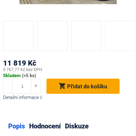
11 819 Kč
9 767,77 Kč bez DPH
Měrná
Skladem
(>5 ks)
cena:
Přidat do košíku
Detailní informace
Popis
Hodnocení
Diskuze