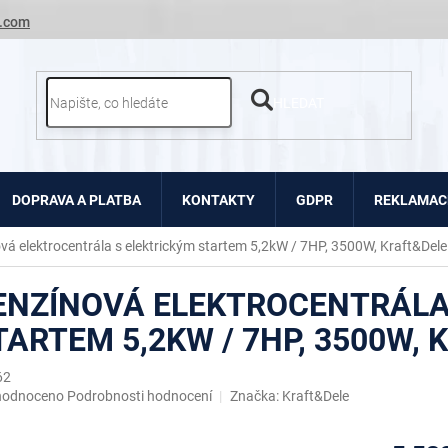
.com
HLEDAT
DOPRAVA A PLATBA
KONTAKTY
GDPR
REKLAMACE
vá elektrocentrála s elektrickým startem 5,2kW / 7HP, 3500W, Kraft&Del
ENZÍNOVÁ ELEKTROCENTRÁLA
TARTEM 5,2KW / 7HP, 3500W,
62
ěrné
hodnoceno
Podrobnosti hodnocení
Značka:
Kraft&Dele
ocení
uktu