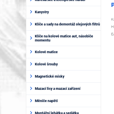
P
Kanystry
K
Klíče a sady na demontáž olejových filtrů
H
E
Klíče na kolové matice aut, násobiče
momentu
Kolové matice
Kolové šrouby
Magnetické misky
Mazací lisy a mazací zařízení
Měniče napětí
Montážní lehátka a sedátka