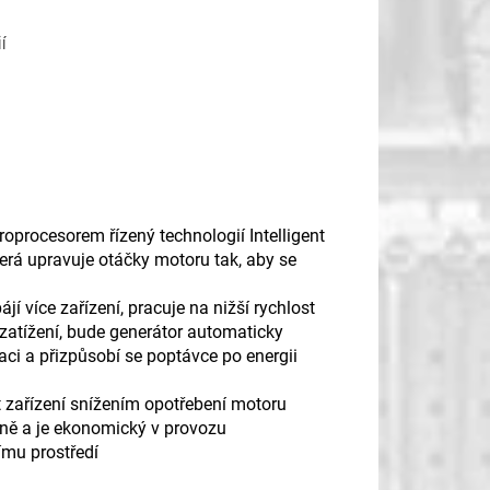
í
oprocesorem řízený technologií Intelligent
terá upravuje otáčky motoru tak, aby se
í více zařízení, pracuje na nižší rychlost
 zatížení, bude generátor automaticky
aci a přizpůsobí se poptávce po energii
t zařízení snížením opotřebení motoru
ivně a je ekonomický v provozu
nímu prostředí