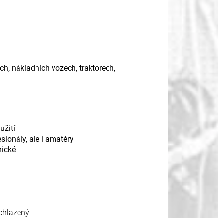
h, nákladních vozech, traktorech,
užití
sionály, ale i amatéry
ické
 chlazený