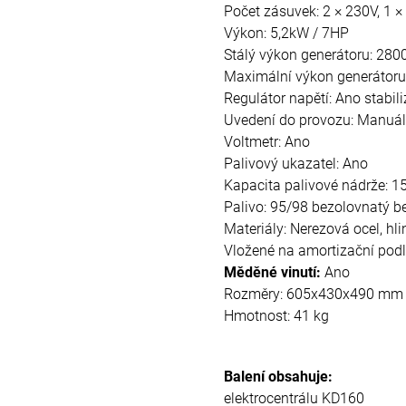
Počet zásuvek: 2 × 230V, 1 ×
Výkon: 5,2kW / 7HP
Stálý výkon generátoru: 28
Maximální výkon generátor
Regulátor napětí: Ano stabil
Uvedení do provozu: Manuáln
Voltmetr: Ano
Palivový ukazatel: Ano
Kapacita palivové nádrže: 15 
Palivo: 95/98 bezolovnatý b
Materiály: Nerezová ocel, hli
Vložené na amortizační pod
Měděné vinutí:
Ano
Rozměry: 605x430x490 mm
Hmotnost: 41 kg
Balení obsahuje:
elektrocentrálu KD160