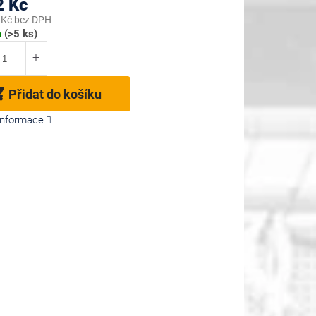
2 Kč
 Kč bez DPH
m
(>5 ks)
Přidat do košíku
 informace