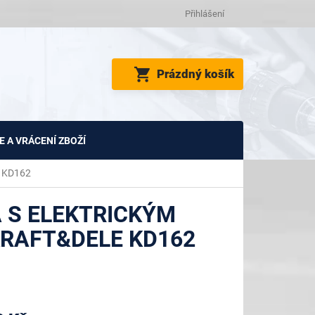
Přihlášení
NÁKUPNÍ
Prázdný košík
KOŠÍK
 A VRÁCENÍ ZBOŽÍ
e KD162
 S ELEKTRICKÝM
 KRAFT&DELE KD162