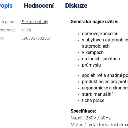
opis
Hodnocení
Diskuze
Generátor najde užití v:
ategorie
:
Elektrocentrály
motnost
:
41 kg
domově, kanceláři
AN
:
5903957002057
v obytných automobilec
automobilech
v kempech
na lodích, jachtách
průmyslu
spolehlivé a snadné po
produkt nejen pro profe
ergonomické a ekonom
start: manuální
tichá práce
Specifikace:
Napětí: 230V / 50Hz
Motor: Čtyřtaktní vzduchem