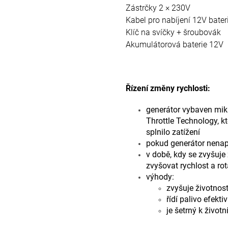
Zástrčky 2 × 230V
Kabel pro nabíjení 12V bateri
Klíč na svíčky + šroubovák
Akumulátorová baterie 12V
Řízení změny rychlosti:
generátor vybaven mikr
Throttle Technology, k
splnilo zatížení
pokud generátor nenapáj
v době, kdy se zvyšuje
zvyšovat rychlost a rot
výhody:
zvyšuje životnos
řídí palivo efekt
je šetrný k život