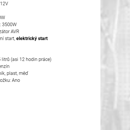
 12V
00W
u: 3500W
izátor AVR
í start,
elektrický start
litrů (asi 12 hodin práce)
enzín
ník, plast, měď
ložku: Ano