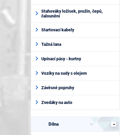
Stahováky ložisek, pružin, čepů,
čalounění
Startovací kabely
Tažná lana
Upínací pásy - kurtny
Vozíky na sudy s olejem
Závěsné popruhy
Zvedáky na auto
Dílna