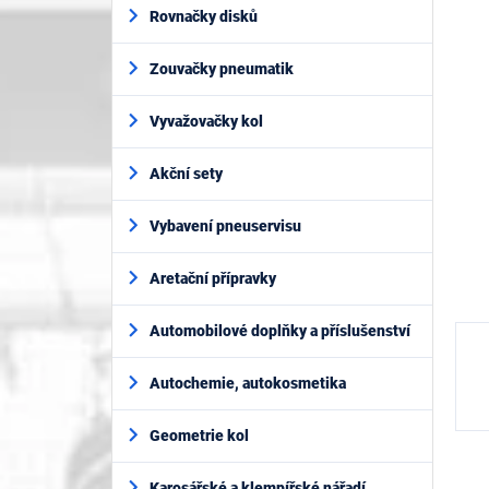
í
je
Rovnačky disků
p
0,0
z
a
5
Zouvačky pneumatik
n
hvěz
e
l
Vyvažovačky kol
Akční sety
Vybavení pneuservisu
Aretační přípravky
Automobilové doplňky a příslušenství
Autochemie, autokosmetika
Geometrie kol
Karosářské a klempířské nářadí