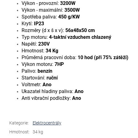
Výkon - provozní:
3200W
Výkon - maximální:
3500W
Spotřeba paliva:
450 g/KW
Krytí:
IP23
Rozměry (d x š x v):
56x48x50 cm
Typ motoru:
4-taktní vzduchem chlazený
Napětí:
230V
Hmotnost:
34 Kg
Průměrná pracovní doba:
10 hod (při 75% zátěži)
Výkon motoru:
7HP
Palivo:
benzín
Startování:
ruční
Voltmetr:
Ano
Ukazatel hladiny paliva:
Ano
Anti vibrační podložky:
Ano
Kategorie
:
Elektrocentrály
Hmotnost
:
34 kg