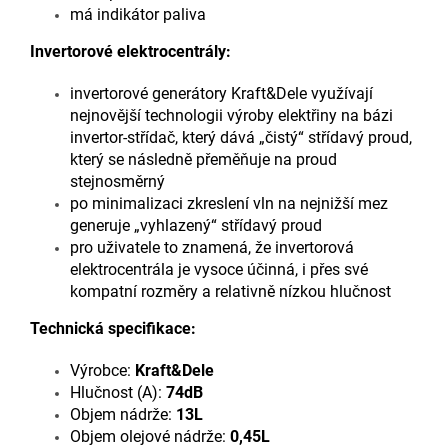
má indikátor paliva
Invertorové elektrocentrály:
invertorové generátory Kraft&Dele využívají
nejnovější technologii výroby elektřiny na bázi
invertor-střídač, který dává „čistý“ střídavý proud,
který se následně přeměňuje na proud
stejnosměrný
po minimalizaci zkreslení vln na nejnižší mez
generuje „vyhlazený“ střídavý proud
pro uživatele to znamená, že invertorová
elektrocentrála je vysoce účinná, i přes své
kompatní rozměry a relativně nízkou hlučnost
Technická specifikace:
Výrobce:
Kraft&Dele
Hlučnost (A):
74dB
Objem nádrže:
13L
Objem olejové nádrže:
0,45L