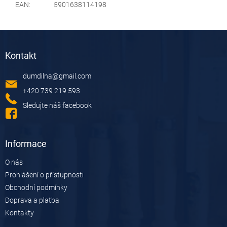
EAN
:
5901638114198
Z
á
Kontakt
p
a
dumdilna
@
gmail.com
t
í
+420 739 219 593
Sledujte náš facebook
Informace
O nás
Prohlášení o přístupnosti
Obchodní podmínky
Doprava a platba
Kontakty