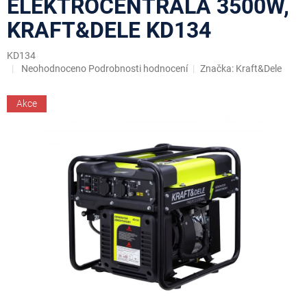
ELEKTROCENTRÁLA 3500W,
KRAFT&DELE KD134
KD134
Průměrné
Neohodnoceno
Podrobnosti hodnocení
Značka:
Kraft&Dele
hodnocení
produktu
Akce
je
0,0
z
5
hvězdiček.