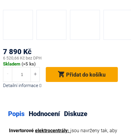
7 890 Kč
6 520,66 Kč bez DPH
Měrná
Skladem
(>5 ks)
cena:
Přidat do košíku
Detailní informace
Popis
Hodnocení
Diskuze
Invertorové
elektrocentrály:
jsou navrženy tak, aby