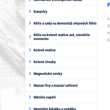
P
Kanystry
K
Klíče a sady na demontáž olejových filtrů
Z
H
Klíče na kolové matice aut, násobiče
momentu
E
Kolové matice
Kolové šrouby
Magnetické misky
Mazací lisy a mazací zařízení
Měniče napětí
Montážní lehátka a sedátka