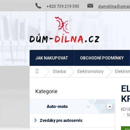
Přejít
+420 739 219 593
dumdilna@gmai
na
obsah
JAK NAKUPOVAT
OBCHODNÍ PODMÍNKY
Domů
Stavba
Elektromotory
Elektro
P
E
o
Kategorie
Přeskočit
s
K
kategorie
t
r
Auto-moto
KD1
a
P
N
n
h
Zvedáky pro autoservis
n
p
No