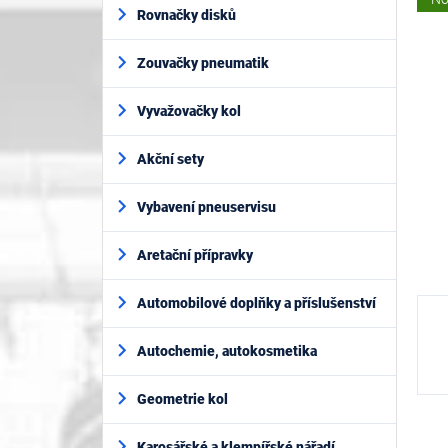
í
je
Rovnačky disků
p
0
z
a
5
Zouvačky pneumatik
n
h
e
l
Vyvažovačky kol
Akční sety
Vybavení pneuservisu
Aretační přípravky
Automobilové doplňky a příslušenství
Autochemie, autokosmetika
Geometrie kol
Karosářské a klempířské nářadí