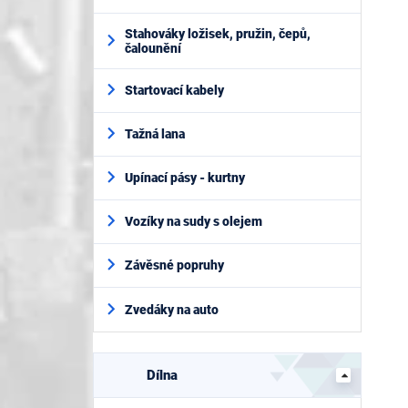
Stahováky ložisek, pružin, čepů,
čalounění
Startovací kabely
Tažná lana
Upínací pásy - kurtny
Vozíky na sudy s olejem
Závěsné popruhy
Zvedáky na auto
Dílna