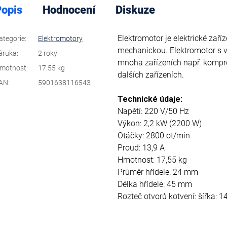
opis
Hodnocení
Diskuze
Elektromotor je elektrické zaří
ategorie
:
Elektromotory
mechanickou. Elektromotor s 
áruka
:
2 roky
mnoha zařízeních např. kompre
motnost
:
17.55 kg
dalších zařízeních.
AN
:
5901638116543
Technické údaje:
Napětí: 220 V/50 Hz
Výkon: 2,2 kW (2200 W)
Otáčky: 2800 ot/min
Proud: 13,9 A
Hmotnost: 17,55 kg
Průměr hřídele: 24 mm
Délka hřídele: 45 mm
Rozteč otvorů kotvení: šířka: