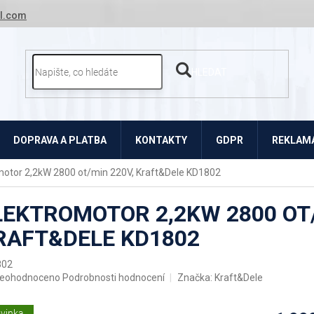
l.com
HLEDAT
DOPRAVA A PLATBA
KONTAKTY
GDPR
REKLAMA
motor 2,2kW 2800 ot/min 220V, Kraft&Dele KD1802
LEKTROMOTOR 2,2KW 2800 OT/
RAFT&DELE KD1802
802
růměrné
eohodnoceno
Podrobnosti hodnocení
Značka:
Kraft&Dele
odnocení
roduktu
vinka