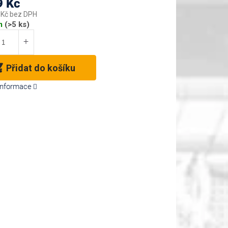
9 Kč
 Kč bez DPH
m
(>5 ks)
Přidat do košíku
 informace