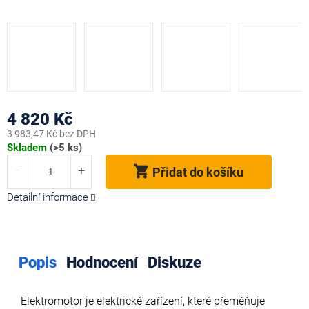
4 820 Kč
3 983,47 Kč bez DPH
Měrná
Skladem
(>5 ks)
cena:
Přidat do košíku
Detailní informace
Popis
Hodnocení
Diskuze
Elektromotor je elektrické zařízení, které přeměňuje