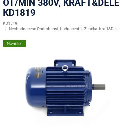
OT/MIN 380V, KRAFT&DELE
KD1819
KD1819
Průměrné
Neohodnoceno
Podrobnosti hodnocení
Značka:
Kraft&Dele
hodnocení
produktu
Novinka
je
0,0
z
5
hvězdiček.