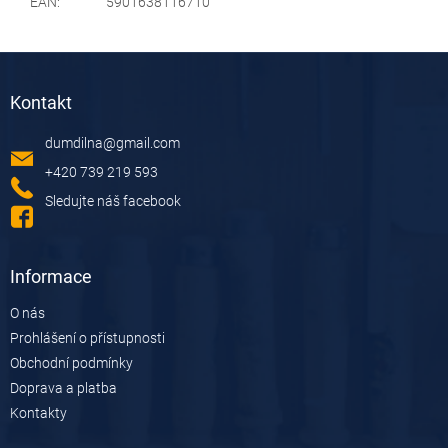
EAN
:
5901638116710
Z
á
Kontakt
p
a
dumdilna
@
gmail.com
t
í
+420 739 219 593
Sledujte náš facebook
Informace
O nás
Prohlášení o přístupnosti
Obchodní podmínky
Doprava a platba
Kontakty