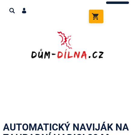
Přejít
na
obsah
NÁKUPNÍ
KOŠÍK
AUTOMATICKÝ NAVIJÁK NA