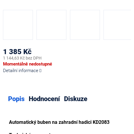
1 385 Kč
1 144,63 Kč bez DPH
Měrná
Momentálně nedostupné
cena:
Detailní informace
Popis
Hodnocení
Diskuze
Automatický buben na zahradní hadici
KD2083