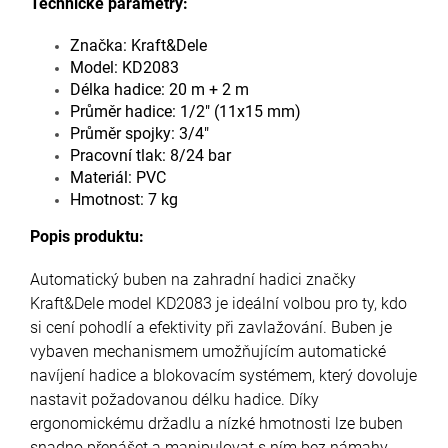
Technické parametry:
Značka: Kraft&Dele
Model: KD2083
Délka hadice: 20 m + 2 m
Průměr hadice: 1/2" (11x15 mm)
Průměr spojky: 3/4"
Pracovní tlak: 8/24 bar
Materiál: PVC
Hmotnost: 7 kg
Popis produktu:
Automatický buben na zahradní hadici značky
Kraft&Dele model KD2083 je ideální volbou pro ty, kdo
si cení pohodlí a efektivity při zavlažování. Buben je
vybaven mechanismem umožňujícím automatické
navíjení hadice a blokovacím systémem, který dovoluje
nastavit požadovanou délku hadice. Díky
ergonomickému držadlu a nízké hmotnosti lze buben
snadno přenášet a manipulovat s ním bez námahy.