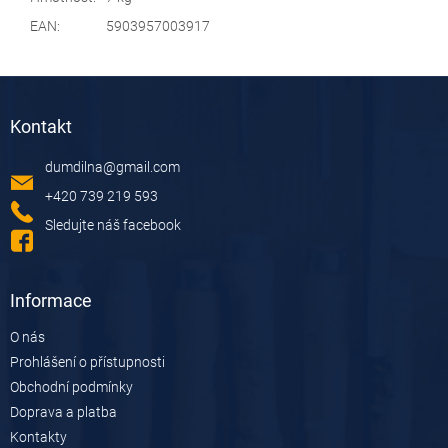
EAN
:
5903957003917
Z
á
Kontakt
p
a
dumdilna
@
gmail.com
t
í
+420 739 219 593
Sledujte náš facebook
Informace
O nás
Prohlášení o přístupnosti
Obchodní podmínky
Doprava a platba
Kontakty