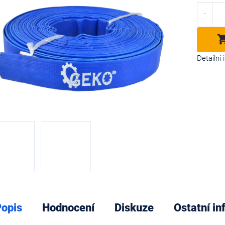
cena:
diček.
Detailní
opis
Hodnocení
Diskuze
Ostatní i