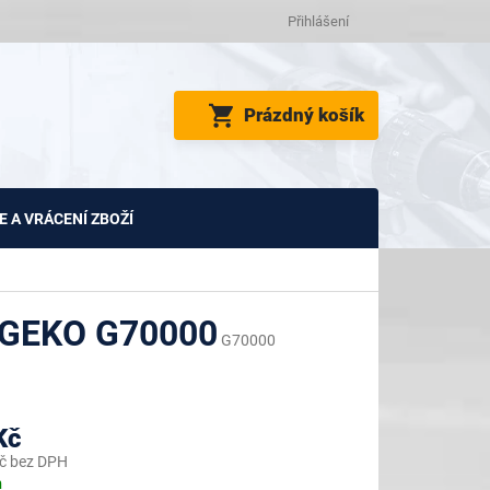
Přihlášení
NÁKUPNÍ
Prázdný košík
KOŠÍK
 A VRÁCENÍ ZBOŽÍ
 GEKO G70000
G70000
Kč
č bez DPH
m