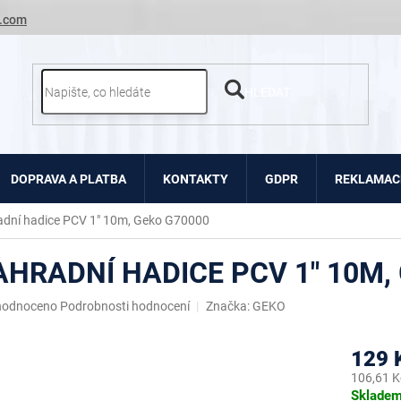
.com
HLEDAT
DOPRAVA A PLATBA
KONTAKTY
GDPR
REKLAMACE
adní hadice PCV 1" 10m, Geko G70000
AHRADNÍ HADICE PCV 1" 10M,
ěrné
hodnoceno
Podrobnosti hodnocení
Značka:
GEKO
ocení
uktu
129 
106,61 K
Měrná
Sklade