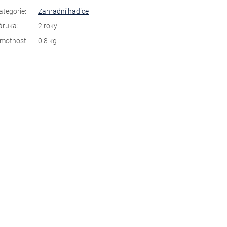
ategorie
:
Zahradní hadice
áruka
:
2 roky
motnost
:
0.8 kg