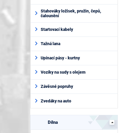
Stahováky ložisek, pružin, čepů,
čalounění
Startovací kabely
Tažná lana
Upínací pásy - kurtny
Vozíky na sudy s olejem
Závěsné popruhy
Zvedáky na auto
Dílna