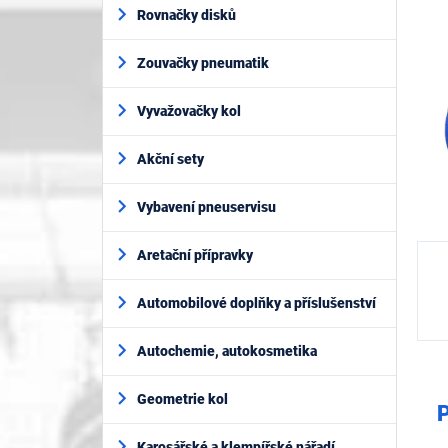
í
5
Rovnačky disků
p
hvěz
a
Zouvačky pneumatik
n
e
l
Vyvažovačky kol
Akční sety
Vybavení pneuservisu
Aretační přípravky
Automobilové doplňky a příslušenství
Autochemie, autokosmetika
Geometrie kol
P
Karosářské a klempířské nářadí