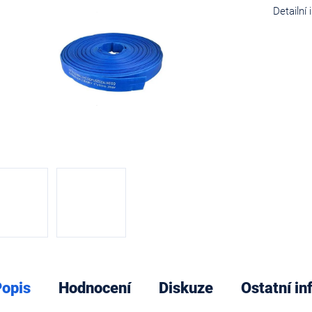
cena:
Detailní
diček.
opis
Hodnocení
Diskuze
Ostatní i