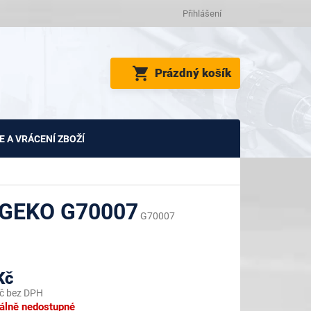
Přihlášení
NÁKUPNÍ
Prázdný košík
KOŠÍK
 A VRÁCENÍ ZBOŽÍ
 GEKO G70007
G70007
Kč
č bez DPH
lně nedostupné