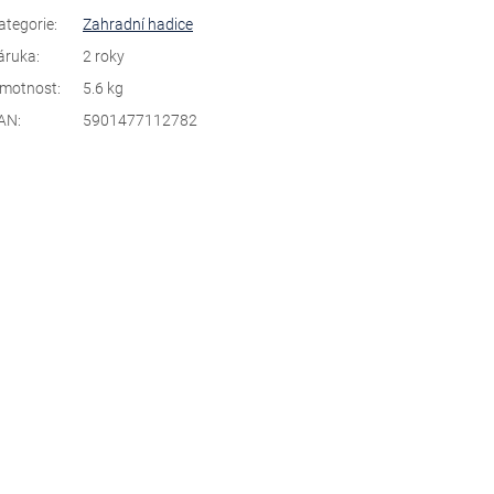
ategorie
:
Zahradní hadice
áruka
:
2 roky
motnost
:
5.6 kg
AN
:
5901477112782