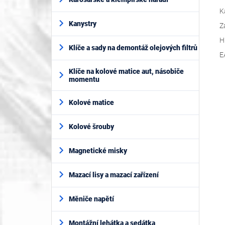
K
Kanystry
Z
H
Klíče a sady na demontáž olejových filtrů
E
Klíče na kolové matice aut, násobiče
momentu
Kolové matice
Kolové šrouby
Magnetické misky
Mazací lisy a mazací zařízení
Měniče napětí
Montážní lehátka a sedátka