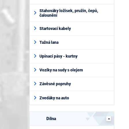
Stahováky ložisek, pružin, čepů,
čalounění
Startovací kabely
Tažná lana
Upínací pásy - kurtny
Vozíky na sudy s olejem
Závěsné popruhy
Zvedáky na auto
Dílna