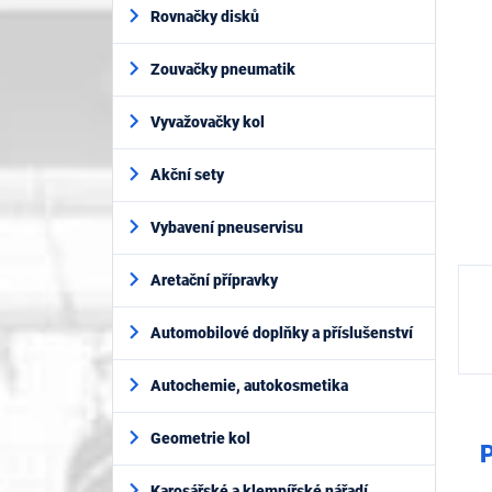
í
5
Rovnačky disků
p
hvěz
a
Zouvačky pneumatik
n
e
l
Vyvažovačky kol
Akční sety
Vybavení pneuservisu
Aretační přípravky
Automobilové doplňky a příslušenství
Autochemie, autokosmetika
Geometrie kol
P
Karosářské a klempířské nářadí