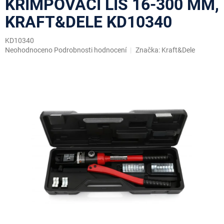
KRIMPOVACÍ LIS 16-300 MM,
KRAFT&DELE KD10340
KD10340
Průměrné
Neohodnoceno
Podrobnosti hodnocení
Značka:
Kraft&Dele
hodnocení
produktu
je
0,0
z
5
hvězdiček.