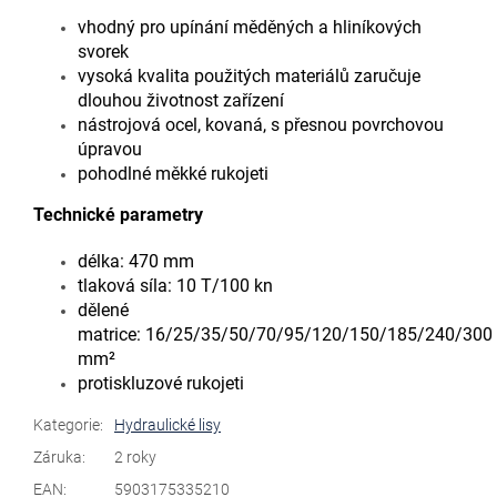
vhodný pro upínání měděných a hliníkových
svorek
vysoká kvalita použitých materiálů zaručuje
dlouhou životnost zařízení
nástrojová ocel, kovaná, s přesnou povrchovou
úpravou
pohodlné měkké rukojeti
Technické parametry
délka: 470 mm
tlaková síla: 10 T/100 kn
dělené
matrice: 16/25/35/50/70/95/120/150/185/240/300
mm²
protiskluzové rukojeti
Kategorie
:
Hydraulické lisy
Záruka
:
2 roky
EAN
:
5903175335210