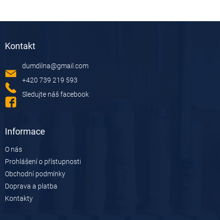
Z
á
Kontakt
p
a
dumdilna
@
gmail.com
t
í
+420 739 219 593
Sledujte náš facebook
Informace
O nás
Prohlášení o přístupnosti
Obchodní podmínky
Doprava a platba
Kontakty