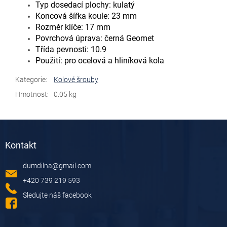
Typ dosedací plochy: kulatý
Koncová šířka koule: 23 mm
Rozměr klíče: 17 mm
Povrchová úprava: černá Geomet
Třída pevnosti: 10.9
Použití: pro ocelová a hliníková kola
Kategorie
:
Kolové šrouby
Hmotnost
:
0.05 kg
Z
á
Kontakt
p
a
dumdilna
@
gmail.com
t
í
+420 739 219 593
Sledujte náš facebook