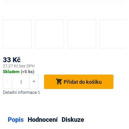
33 Kč
27,27 Kč bez DPH
Měrná
Skladem
(>5 ks)
cena:
Přidat do košíku
Detailní informace
Popis
Hodnocení
Diskuze