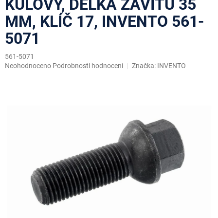
KULOVÝ, DÉLKA ZÁVITU 35
MM, KLÍČ 17, INVENTO 561-
5071
561-5071
Průměrné
Neohodnoceno
Podrobnosti hodnocení
Značka:
INVENTO
hodnocení
produktu
je
0,0
z
5
hvězdiček.