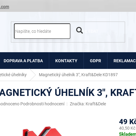
.com
HLEDAT
DOPRAVA A PLATBA
KONTAKTY
GDPR
REKLAMACE
tické úhelníky
Magnetický úhelník 3", Kraft&Dele KD1897
AGNETICKÝ ÚHELNÍK 3", KRA
ěrné
hodnoceno
Podrobnosti hodnocení
Značka:
Kraft&Dele
ocení
uktu
49 K
40,50 Kč
Měrná
Sklade