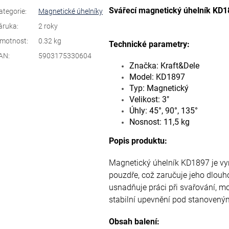
Svářecí magnetický úhelník KD
ategorie
:
Magnetické úhelníky
áruka
:
2 roky
motnost
:
0.32 kg
Technické parametry:
AN
:
5903175330604
Značka: Kraft&Dele
Model: KD1897
Typ: Magnetický
Velikost: 3"
Úhly: 45°, 90°, 135°
Nosnost: 11,5 kg
Popis produktu:
Magnetický úhelník KD1897 je vy
pouzdře, což zaručuje jeho dlouho
usnadňuje práci při svařování, mo
stabilní upevnění pod stanoveným
Obsah balení: