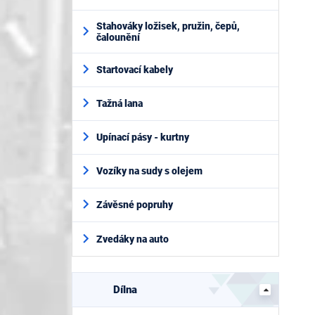
Stahováky ložisek, pružin, čepů,
čalounění
Startovací kabely
Tažná lana
Upínací pásy - kurtny
Vozíky na sudy s olejem
Závěsné popruhy
Zvedáky na auto
Dílna