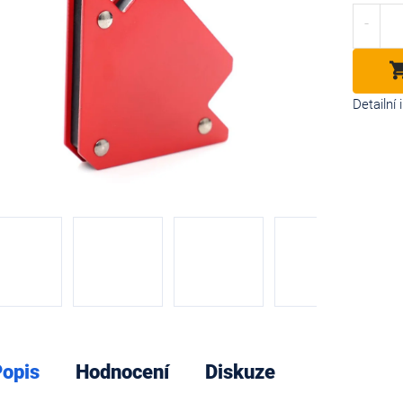
cena:
diček.
Detailní
opis
Hodnocení
Diskuze