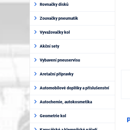
í
5
Rovnačky disků
p
hvěz
a
Zouvačky pneumatik
n
e
l
Vyvažovačky kol
Akční sety
Vybavení pneuservisu
Aretační přípravky
Automobilové doplňky a příslušenství
Autochemie, autokosmetika
Geometrie kol
P
Karosářské a klempířské nářadí