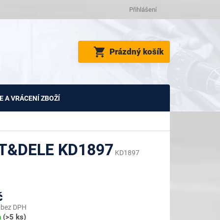
Přihlášení
NÁKUPNÍ
Prázdný košík
KOŠÍK
 A VRÁCENÍ ZBOŽÍ
FT&DELE KD1897
KD1897
č
 bez DPH
m
(>5 ks)