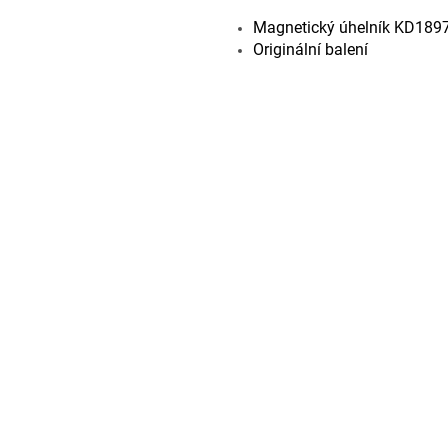
Magnetický úhelník KD189
Originální balení