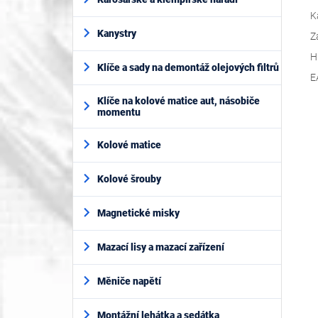
K
Kanystry
Z
H
Klíče a sady na demontáž olejových filtrů
E
Klíče na kolové matice aut, násobiče
momentu
Kolové matice
Kolové šrouby
Magnetické misky
Mazací lisy a mazací zařízení
Měniče napětí
Montážní lehátka a sedátka