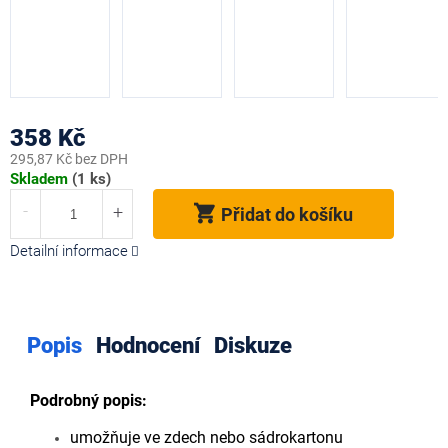
358 Kč
295,87 Kč bez DPH
Měrná
Skladem
(1 ks)
cena:
Přidat do košíku
Detailní informace
Popis
Hodnocení
Diskuze
Podrobný popis:
umožňuje ve zdech nebo sádrokartonu