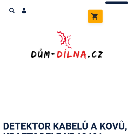
Přejít
na
obsah
NÁKUPNÍ
KOŠÍK
DETEKTOR KABELŮ A KOVŮ,