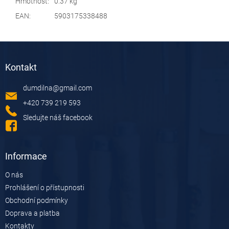
Hmotnost
:
0.37 kg
EAN
:
5903175338488
Z
á
Kontakt
p
a
dumdilna
@
gmail.com
t
í
+420 739 219 593
Sledujte náš facebook
Informace
O nás
Prohlášení o přístupnosti
Obchodní podmínky
Doprava a platba
Kontakty