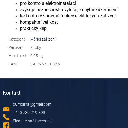
pro kontrolu elektroinstalací
zvyšuje bezpečnost a vylučuje chybné uzemnění
ke kontrole správné funkce elektrických zařízení
kompaktní velikost
praktický klip
Kategorie
:
Měřící zařízení
Záruka
:
2 roky
Hmotnost
:
0.05 kg
EAN
:
5903957001746
Z
á
Kontakt
p
a
dumdilna
@
gmail.com
t
í
+420 739 219 593
Sledujte náš facebook