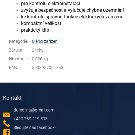
pro kontrolu elektroinstalací
zvyšuje bezpečnost a vylučuje chybné uzemnění
ke kontrole správné funkce elektrických zařízení
kompaktní velikost
praktický klip
Kategorie
:
Měřící zařízení
Záruka
:
2 roky
Hmotnost
:
0.026 kg
EAN
:
5903957001753
Z
á
Kontakt
p
a
dumdilna
@
gmail.com
t
í
+420 739 219 593
Sledujte náš facebook