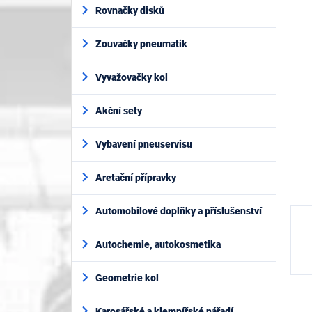
í
je
Rovnačky disků
p
0,0
z
a
5
Zouvačky pneumatik
n
hvěz
e
l
Vyvažovačky kol
Akční sety
Vybavení pneuservisu
Aretační přípravky
Automobilové doplňky a příslušenství
Autochemie, autokosmetika
Geometrie kol
Karosářské a klempířské nářadí