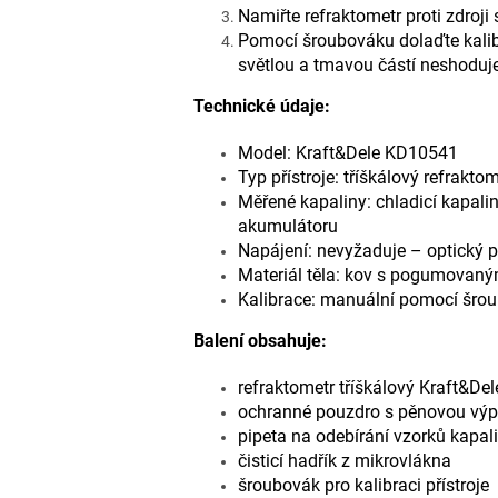
Namiřte refraktometr proti zdroji 
Pomocí šroubováku dolaďte kalibr
světlou a tmavou částí neshoduj
Technické údaje:
Model: Kraft&Dele KD10541
Typ přístroje: tříškálový refrakto
Měřené kapaliny: chladicí kapalin
akumulátoru
Napájení: nevyžaduje – optický p
Materiál těla: kov s pogumova
Kalibrace: manuální pomocí šro
Balení obsahuje:
refraktometr tříškálový Kraft&D
ochranné pouzdro s pěnovou výp
pipeta na odebírání vzorků kapal
čisticí hadřík z mikrovlákna
šroubovák pro kalibraci přístroje