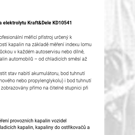
 a elektrolytu Kraft&Dele KD10541
fesionální měřicí přístroj určený k
ostí kapalin na základě měření indexu lomu
můckou v každém autoservisu nebo dílně,
alin automobilů – od chladicích směsí až
stit stav nabití akumulátoru, bod tuhnutí
lenového nebo propylenglykolu) i bod tuhnutí
 zobrazovány přímo na čitelné stupnici při
ěření provozních kapalin vozidel
ladicích kapalin, kapaliny do ostřikovačů a