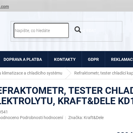
.com
HLEDAT
DOPRAVA A PLATBA
KONTAKTY
GDPR
REKLAMACE
u klimatizace a chladícího systému
Refraktometr, tester chladící ka
EFRAKTOMETR, TESTER CHLAD
LEKTROLYTU, KRAFT&DELE KD
0541
ěrné
hodnoceno
Podrobnosti hodnocení
Značka:
Kraft&Dele
ocení
uktu