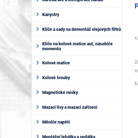
P
Kanystry
Klíče a sady na demontáž olejových filtrů
K
Klíče na kolové matice aut, násobiče
momentu
Z
Kolové matice
H
Kolové šrouby
E
Magnetické misky
Mazací lisy a mazací zařízení
Měniče napětí
Montážní lehátka a sedátka