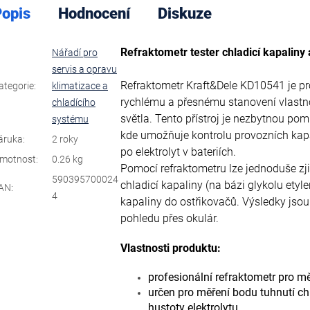
opis
Hodnocení
Diskuze
Refraktometr tester chladicí kapaliny
Nářadí pro
servis a opravu
Refraktometr Kraft&Dele KD10541 je pro
ategorie
:
klimatizace a
rychlému a přesnému stanovení vlastn
chladícího
světla. Tento přístroj je nezbytnou po
systému
kde umožňuje kontrolu provozních kap
áruka
:
2 roky
po elektrolyt v bateriích.
motnost
:
0.26 kg
Pomocí refraktometru lze jednoduše zji
590395700024
chladicí kapaliny (na bázi glykolu ety
AN
:
4
kapaliny do ostřikovačů. Výsledky jsou
pohledu přes okulár.
Vlastnosti produktu:
profesionální refraktometr pro m
určen pro měření bodu tuhnutí ch
hustoty elektrolytu