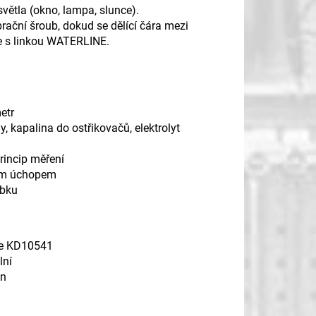
světla (okno, lampa, slunce).
ační šroub, dokud se dělící čára mezi
e s linkou WATERLINE.
metr
y, kapalina do ostřikovačů, elektrolyt
rincip měření
ným úchopem
ubku
ele KD10541
lní
in