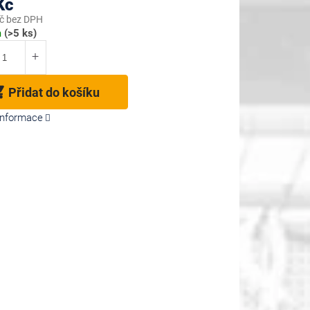
Kč
č bez DPH
m
(>5 ks)
Přidat do košíku
 informace