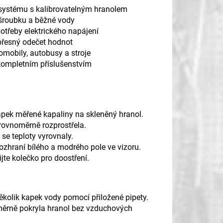
 systému s kalibrovatelným hranolem
šroubku a běžné vody
potřeby elektrického napájení
 přesný odečet hodnot
omobily, autobusy a stroje
kompletním příslušenstvím
apek měřené kapaliny na skleněný hranol.
 rovnoměrně rozprostřela.
 se teploty vyrovnaly.
zhraní bílého a modrého pole ve vizoru.
jte kolečko pro doostření.
několik kapek vody pomocí přiložené pipety.
oměrně pokryla hranol bez vzduchových