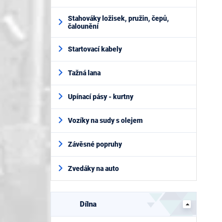
Stahováky ložisek, pružin, čepů,
čalounění
Startovací kabely
Tažná lana
Upínací pásy - kurtny
Vozíky na sudy s olejem
Závěsné popruhy
Zvedáky na auto
Dílna