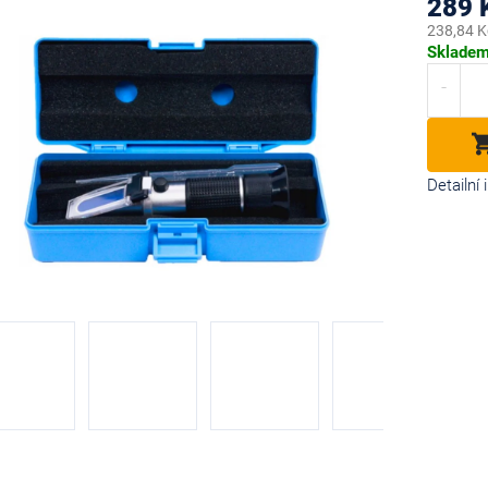
289 
238,84 K
Měrná
Sklade
cena:
diček.
Detailní