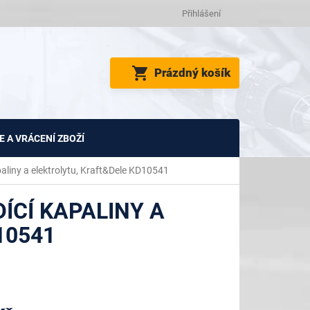
Přihlášení
NÁKUPNÍ
Prázdný košík
KOŠÍK
 A VRÁCENÍ ZBOŽÍ
paliny a elektrolytu, Kraft&Dele KD10541
ÍCÍ KAPALINY A
10541