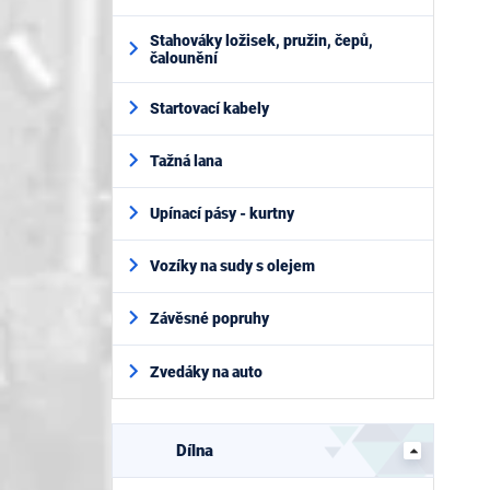
Stahováky ložisek, pružin, čepů,
čalounění
Startovací kabely
Tažná lana
Upínací pásy - kurtny
Vozíky na sudy s olejem
Závěsné popruhy
Zvedáky na auto
Dílna