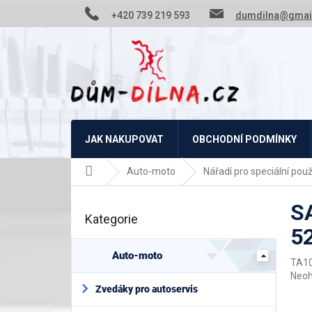
Přejít
+420 739 219 593
dumdilna@gmai
na
obsah
JAK NAKUPOVAT
OBCHODNÍ PODMÍNKY
Domů
Auto-moto
Nářadí pro speciální použi
P
S
o
Kategorie
Přeskočit
s
5
kategorie
t
r
Auto-moto
TA1
a
Prům
Neo
n
hodn
Zvedáky pro autoservis
n
prod