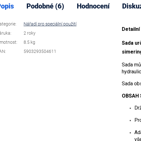
opis
Podobné (6)
Hodnocení
Disku
ategorie
:
Nářadí pro speciální použití
Detailní
áruka
:
2 roky
motnost
:
8.5 kg
Sada ur
AN
:
5903293504611
simering
Sada můž
hydrauli
Sada obs
OBSAH 
Dr
Pr
Ad
vš