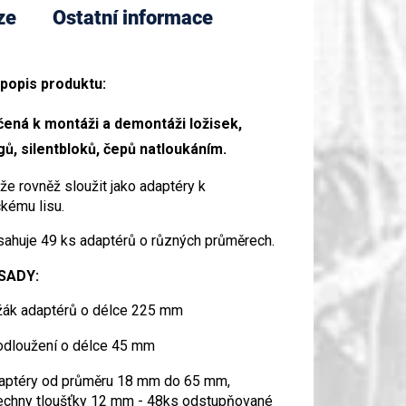
ze
Ostatní informace
 popis produktu:
čená k montáži a demontáži ložisek,
ů, silentbloků, čepů natloukáním.
e rovněž sloužit jako adaptéry k
ckému lisu.
ahuje 49 ks adaptérů o různých průměrech.
SADY:
žák adaptérů o délce 225 mm
odloužení o délce 45 mm
aptéry od průměru 18 mm do 65 mm,
echny tloušťky 12 mm - 48ks odstupňované