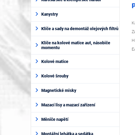
P
Kanystry
K
Klíče a sady na demontáž olejových filtrů
Z
H
Klíče na kolové matice aut, násobiče
momentu
E
Kolové matice
Kolové šrouby
Magnetické misky
Mazací lisy a mazací zařízení
Měniče napětí
Montážní lehátka a sedátka