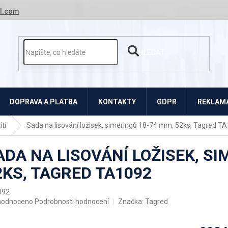
l.com
HLEDAT
DOPRAVA A PLATBA
KONTAKTY
GDPR
REKLAMA
tí
Sada na lisování ložisek, simeringů 18-74 mm, 52ks, Tagred T
ADA NA LISOVÁNÍ LOŽISEK, SI
2KS, TAGRED TA1092
092
ěrné
hodnoceno
Podrobnosti hodnocení
Značka:
Tagred
ocení
uktu