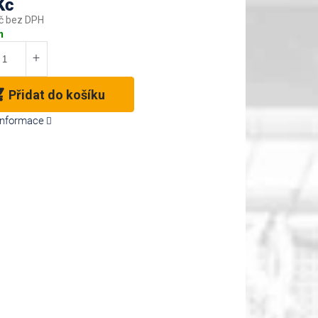
Kč
č bez DPH
m
Přidat do košíku
 informace