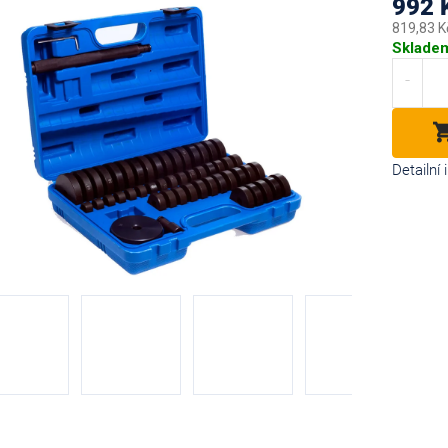
992 
819,83 K
Měrná
Sklade
cena:
diček.
Detailní