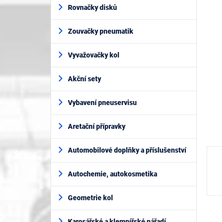
í
je
Rovnačky disků
p
0,0
z
a
5
Zouvačky pneumatik
n
hvěz
e
l
Vyvažovačky kol
Akční sety
Vybavení pneuservisu
Aretační přípravky
Automobilové doplňky a příslušenství
Autochemie, autokosmetika
Geometrie kol
Karosářské a klempířské nářadí