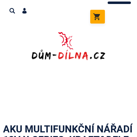
Přejít
na
obsah
NÁKUPNÍ
KOŠÍK
AKU MULTIFUNKČNÍ NÁŘADÍ