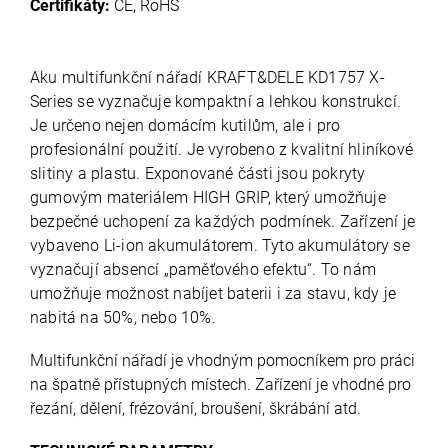
Certifikáty:
CE, RoHS
Aku multifunkční nářadí KRAFT&DELE KD1757 X-
Series se vyznačuje kompaktní a lehkou konstrukcí.
Je určeno nejen domácím kutilům, ale i pro
profesionální použití. Je vyrobeno z kvalitní hliníkové
slitiny a plastu. Exponované části jsou pokryty
gumovým materiálem HIGH GRIP, který umožňuje
bezpečné uchopení za každých podmínek. Zařízení je
vybaveno Li-ion akumulátorem. Tyto akumulátory se
vyznačují absencí „paměťového efektu“. To nám
umožňuje možnost nabíjet baterii i za stavu, kdy je
nabitá na 50%, nebo 10%.
Multifunkční nářadí je vhodným pomocníkem pro práci
na špatně přístupných místech. Zařízení je vhodné pro
řezání, dělení, frézování, broušení, škrábání atd.