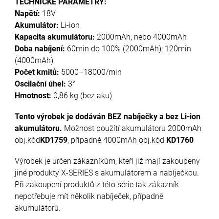
TECHNICKÉ PARAMETRY:
Napětí:
18V
Akumulátor:
Li-ion
Kapacita akumulátoru:
2000mAh, nebo 4000mAh
Doba nabíjení:
60min do 100% (2000mAh); 120min
(4000mAh)
Počet kmitů:
5000–18000/min
Oscilační úhel:
3°
Hmotnost:
0,86 kg (bez aku)
Tento výrobek je dodáván BEZ nabíječky a bez Li-ion
akumulátoru.
Možnost použítí akumulátoru 2000mAh
obj.kód
KD1759
, případně 4000mAh obj.kód
KD1760
Výrobek je určen zákazníkům, kteří již mají zakoupeny
jiné produkty X-SERIES s akumulátorem a nabíječkou.
Při zakoupení produktů z této série tak zákazník
nepotřebuje mít několik nabíječek, případně
akumulátorů.