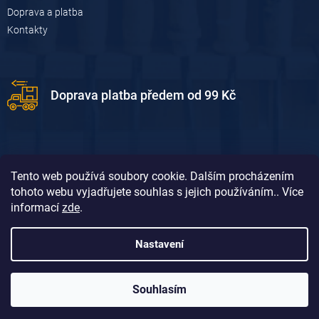
Doprava a platba
Kontakty
Doprava platba předem od 99 Kč
Tento web používá soubory cookie. Dalším procházením
tohoto webu vyjadřujete souhlas s jejich používáním.. Více
informací
zde
.
Doprava platba dobírkou od 119 Kč
Nastavení
Souhlasím
Vytvořil Shoptet
&
David Borůvka
Copyright 2026
Dum-dilna.cz
. Všechna práva vyhrazena.