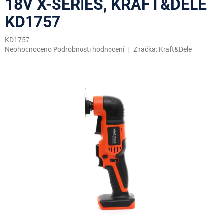
18V X-SERIES, KRAFT&DELE
KD1757
KD1757
Průměrné
Neohodnoceno
Podrobnosti hodnocení
Značka:
Kraft&Dele
hodnocení
produktu
je
0,0
z
5
hvězdiček.