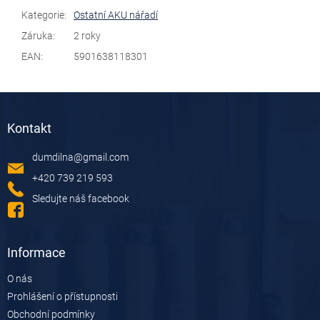
Kategorie
:
Ostatní AKU nářadí
Záruka
:
2 roky
EAN
:
5901638118301
Z
á
Kontakt
p
a
dumdilna
@
gmail.com
t
í
+420 739 219 593
Sledujte náš facebook
Informace
O nás
Prohlášení o přístupnosti
Obchodní podmínky