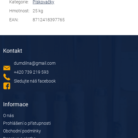
Kategorie
:
Pískovačky
Hmotnost
:
25 kg
EAN
:
8712418397765
Z
á
Kontakt
p
a
dumdilna
@
gmail.com
t
í
+420 739 219 593
Sledujte náš facebook
Informace
O nás
Prohlášení o přístupnosti
Obchodní podmínky