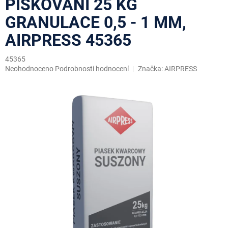
PÍSKOVÁNÍ 25 KG
GRANULACE 0,5 - 1 MM,
AIRPRESS 45365
45365
Průměrné
Neohodnoceno
Podrobnosti hodnocení
Značka:
AIRPRESS
hodnocení
produktu
je
0,0
z
5
hvězdiček.