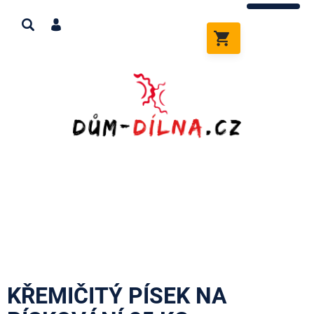
Přejít
na
obsah
NÁKUPNÍ
KOŠÍK
KŘEMIČITÝ PÍSEK NA