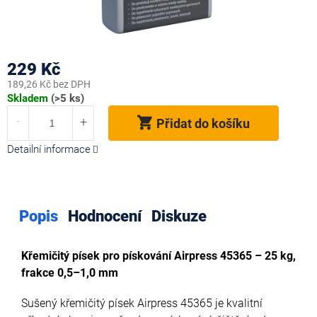
229 Kč
189,26 Kč bez DPH
Měrná
Skladem
(>5 ks)
cena:
Přidat do košíku
Detailní informace
Popis
Hodnocení
Diskuze
Křemičitý písek pro pískování Airpress 45365 – 25 kg,
frakce 0,5–1,0 mm
Sušený křemičitý písek Airpress 45365 je kvalitní