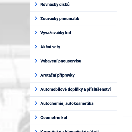
í
je
Rovnačky disků
p
0,0
z
a
5
Zouvačky pneumatik
n
hvěz
e
l
Vyvažovačky kol
Akční sety
Vybavení pneuservisu
Aretační přípravky
Automobilové doplňky a příslušenství
Autochemie, autokosmetika
Geometrie kol
Karosářské a klempířské nářadí