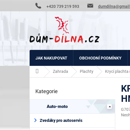
Přejít
+420 739 219 593
dumdilna@gmail
na
obsah
JAK NAKUPOVAT
OBCHODNÍ PODMÍNKY
Domů
Zahrada
Plachty
Krycí placht
P
K
o
Kategorie
Přeskočit
s
H
kategorie
t
r
Auto-moto
G70
a
Prům
Neo
n
hodn
Zvedáky pro autoservis
n
prod