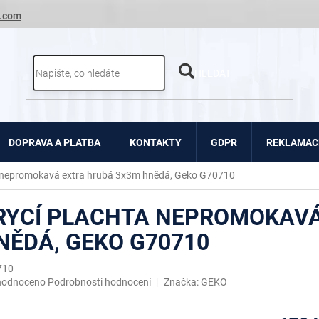
.com
HLEDAT
DOPRAVA A PLATBA
KONTAKTY
GDPR
REKLAMACE
a nepromokavá extra hrubá 3x3m hnědá, Geko G70710
RYCÍ PLACHTA NEPROMOKAVÁ
NĚDÁ, GEKO G70710
710
ěrné
hodnoceno
Podrobnosti hodnocení
Značka:
GEKO
ocení
uktu