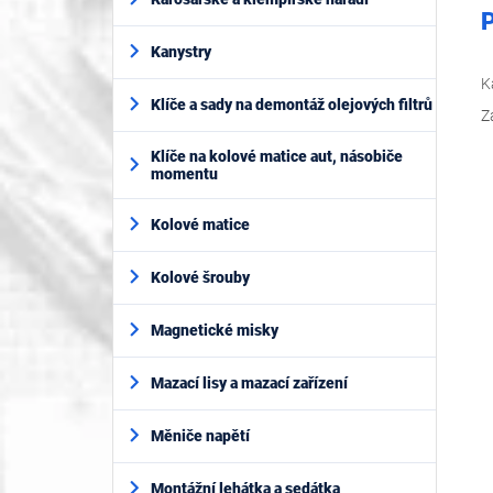
P
Kanystry
K
Klíče a sady na demontáž olejových filtrů
Z
Klíče na kolové matice aut, násobiče
momentu
Kolové matice
Kolové šrouby
Magnetické misky
Mazací lisy a mazací zařízení
Měniče napětí
Montážní lehátka a sedátka