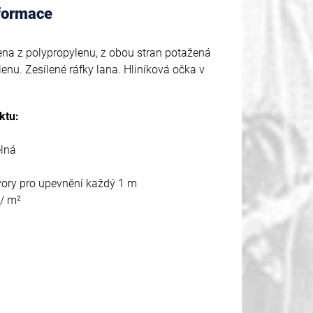
nformace
ena z polypropylenu, z obou stran potažená
lenu. Zesílené ráfky lana. Hliníková očka v
ktu:
lná
vory pro upevnění každý 1 m
/ m²