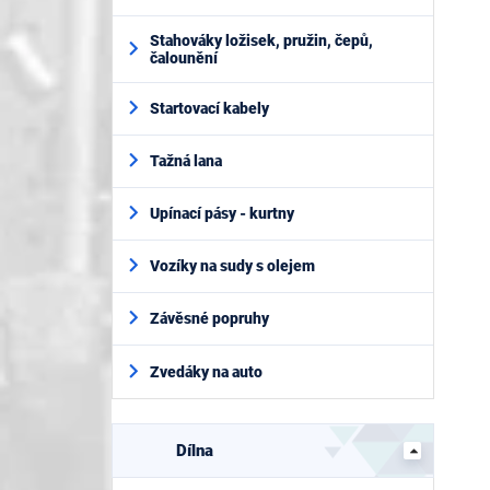
Stahováky ložisek, pružin, čepů,
čalounění
Startovací kabely
Tažná lana
Upínací pásy - kurtny
Vozíky na sudy s olejem
Závěsné popruhy
Zvedáky na auto
Dílna