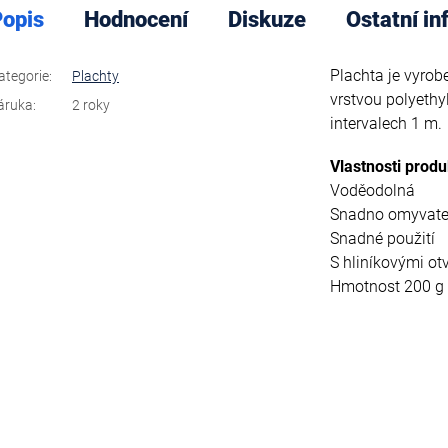
opis
Hodnocení
Diskuze
Ostatní i
Plachta je vyrob
ategorie
:
Plachty
vrstvou polyethy
áruka
:
2 roky
intervalech 1 m.
Vlastnosti produ
Voděodolná
Snadno omyvate
Snadné použití
S hliníkovými ot
Hmotnost 200 g 