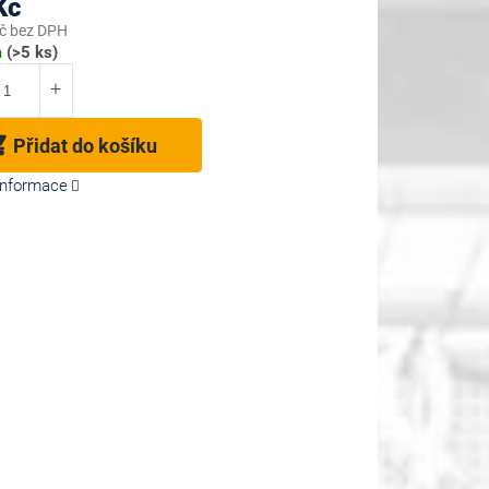
Kč
č bez DPH
m
(>5 ks)
Přidat do košíku
 informace