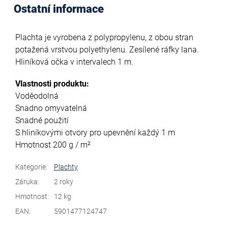
Ostatní informace
Plachta je vyrobena z polypropylenu, z obou stran
potažená vrstvou polyethylenu. Zesílené ráfky lana.
Hliníková očka v intervalech 1 m.
Vlastnosti produktu:
Voděodolná
Snadno omyvatelná
Snadné použití
S hliníkovými otvory pro upevnění každý 1 m
Hmotnost 200 g / m²
Kategorie
:
Plachty
Záruka
:
2 roky
Hmotnost
:
12 kg
EAN
:
5901477124747