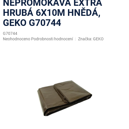
NEPROMOKAVÁ EXTRA
HRUBÁ 6X10M HNĚDÁ,
GEKO G70744
G70744
Průměrné
Neohodnoceno
Podrobnosti hodnocení
Značka:
GEKO
hodnocení
produktu
je
0,0
z
5
hvězdiček.