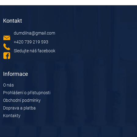
Z
á
Kontakt
p
a
dumdilna
@
gmail.com
t
í
+420 739 219 593
Sledujte náš facebook
Informace
O nás
Prohlášení o přístupnosti
Obchodní podmínky
Doprava a platba
Kontakty