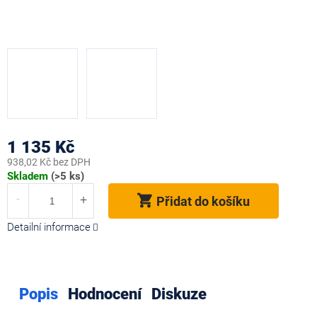
1 135 Kč
938,02 Kč bez DPH
Měrná
Skladem
(>5 ks)
cena:
Přidat do košíku
Detailní informace
Popis
Hodnocení
Diskuze