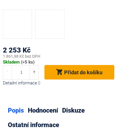
2 253 Kč
1 861,98 Kč bez DPH
Měrná
Skladem
(>5 ks)
cena:
Přidat do košíku
Detailní informace
Popis
Hodnocení
Diskuze
Ostatní informace