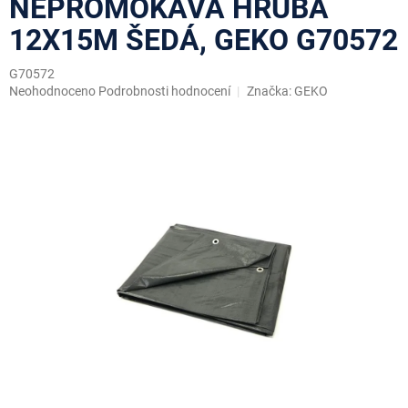
NEPROMOKAVÁ HRUBÁ
12X15M ŠEDÁ, GEKO G70572
G70572
Průměrné
Neohodnoceno
Podrobnosti hodnocení
Značka:
GEKO
hodnocení
produktu
je
0,0
z
5
hvězdiček.