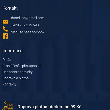
á
Kontakt
p
a
dumdilna
@
gmail.com
t
í
+420 739 219 593
Sledujte náš facebook
Informace
O nás
Prohlášení o přístupnosti
Obchodní podmínky
Doprava a platba
Kontakty
Doprava platba předem od 99 Kč