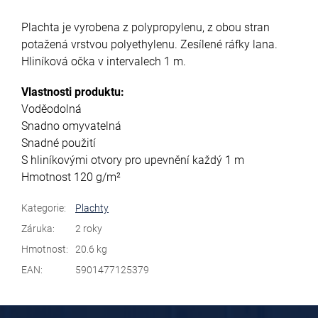
Plachta je vyrobena z polypropylenu, z obou stran
potažená vrstvou polyethylenu. Zesílené ráfky lana.
Hliníková očka v intervalech 1 m.
Vlastnosti produktu:
Voděodolná
Snadno omyvatelná
Snadné použití
S hliníkovými otvory pro upevnění každý 1 m
Hmotnost 120 g/m²
Kategorie
:
Plachty
Záruka
:
2 roky
Hmotnost
:
20.6 kg
EAN
:
5901477125379
Z