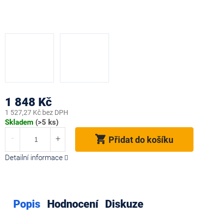
1 848 Kč
1 527,27 Kč bez DPH
Měrná
Skladem
(>5 ks)
cena:
Přidat do košíku
Detailní informace
Popis
Hodnocení
Diskuze