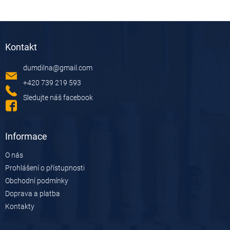
Z
á
Kontakt
p
a
dumdilna
@
gmail.com
t
í
+420 739 219 593
Sledujte náš facebook
Informace
O nás
Prohlášení o přístupnosti
Obchodní podmínky
Doprava a platba
Kontakty