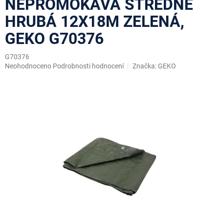
NEPROMOKAVÁ STŘEDNĚ
HRUBÁ 12X18M ZELENÁ,
GEKO G70376
G70376
Průměrné
Neohodnoceno
Podrobnosti hodnocení
Značka:
GEKO
hodnocení
produktu
je
0,0
z
5
hvězdiček.