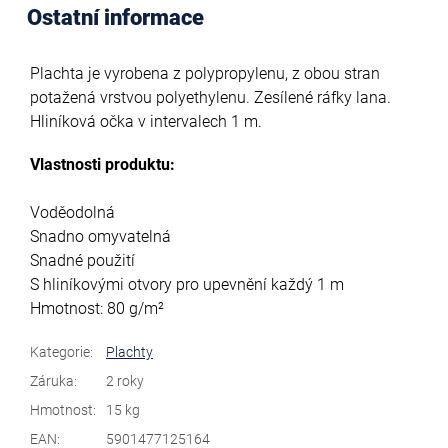
Ostatní informace
Plachta je vyrobena z polypropylenu, z obou stran
potažená vrstvou polyethylenu. Zesílené ráfky lana.
Hliníková očka v intervalech 1 m.
Vlastnosti produktu:
Voděodolná
Snadno omyvatelná
Snadné použití
S hliníkovými otvory pro upevnění každý 1 m
Hmotnost: 80 g/m²
Kategorie
:
Plachty
Záruka
:
2 roky
Hmotnost
:
15 kg
EAN
:
5901477125164