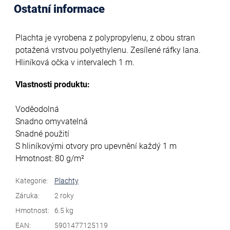
Ostatní informace
Plachta je vyrobena z polypropylenu, z obou stran
potažená vrstvou polyethylenu. Zesílené ráfky lana.
Hliníková očka v intervalech 1 m.
Vlastnosti produktu:
Voděodolná
Snadno omyvatelná
Snadné použití
S hliníkovými otvory pro upevnění každý 1 m
Hmotnost: 80 g/m²
Kategorie
:
Plachty
Záruka
:
2 roky
Hmotnost
:
6.5 kg
EAN
:
5901477125119