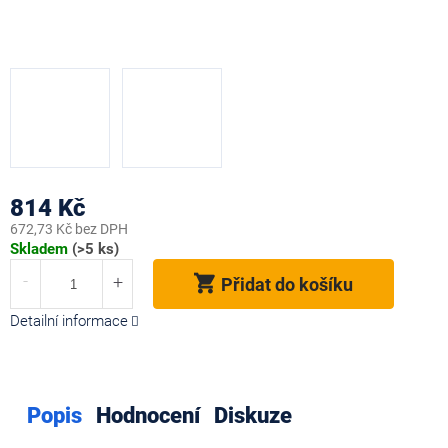
814 Kč
672,73 Kč bez DPH
Měrná
Skladem
(>5 ks)
cena:
Přidat do košíku
Detailní informace
Popis
Hodnocení
Diskuze