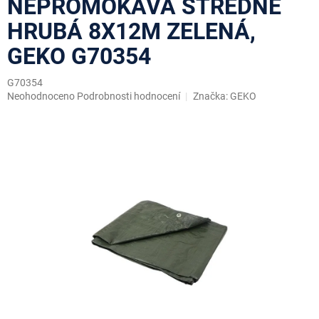
NEPROMOKAVÁ STŘEDNĚ
HRUBÁ 8X12M ZELENÁ,
GEKO G70354
G70354
Průměrné
Neohodnoceno
Podrobnosti hodnocení
Značka:
GEKO
hodnocení
produktu
je
0,0
z
5
hvězdiček.