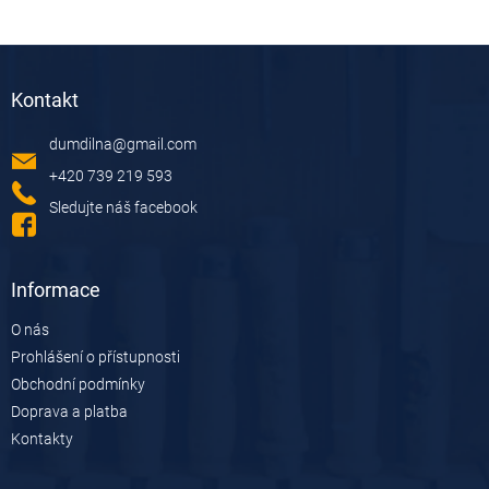
Z
á
Kontakt
p
a
dumdilna
@
gmail.com
t
í
+420 739 219 593
Sledujte náš facebook
Informace
O nás
Prohlášení o přístupnosti
Obchodní podmínky
Doprava a platba
Kontakty