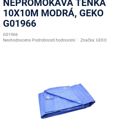
NEPROMOKAVÁ TENKÁ
10X10M MODRÁ, GEKO
G01966
G01966
Průměrné
Neohodnoceno
Podrobnosti hodnocení
Značka:
GEKO
hodnocení
produktu
je
0,0
z
5
hvězdiček.