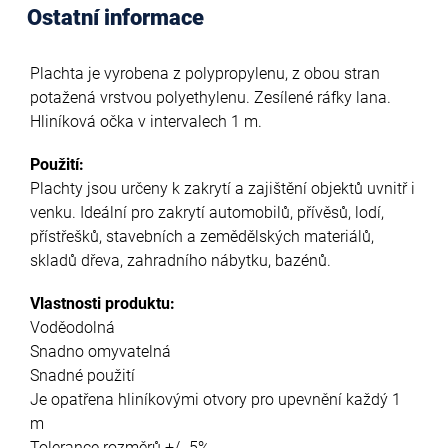
Ostatní informace
Plachta je vyrobena z polypropylenu, z obou stran
potažená vrstvou polyethylenu. Zesílené ráfky lana.
Hliníková očka v intervalech 1 m.
Použití:
Plachty jsou určeny k zakrytí a zajištění objektů uvnitř i
venku. Ideální pro zakrytí automobilů, přívěsů, lodí,
přístřešků, stavebních a zemědělských materiálů,
skladů dřeva, zahradního nábytku, bazénů.
Vlastnosti produktu:
Voděodolná
Snadno omyvatelná
Snadné použití
Je opatřena hliníkovými otvory pro upevnění každý 1
m
Tolerance rozměrů +/- 5%