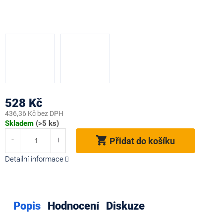
528 Kč
436,36 Kč bez DPH
Měrná
Skladem
(>5 ks)
cena:
Přidat do košíku
Detailní informace
Popis
Hodnocení
Diskuze