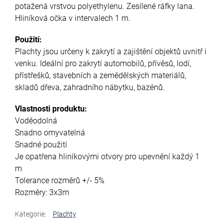
potažená vrstvou polyethylenu. Zesílené ráfky lana.
Hliníková očka v intervalech 1 m.
Použití:
Plachty jsou určeny k zakrytí a zajištění objektů uvnitř i
venku. Ideální pro zakrytí automobilů, přívěsů, lodí,
přístřešků, stavebních a zemědělských materiálů,
skladů dřeva, zahradního nábytku, bazénů.
Vlastnosti produktu:
Voděodolná
Snadno omyvatelná
Snadné použití
Je opatřena hliníkovými otvory pro upevnění každý 1
m
Tolerance rozměrů +/- 5%
Rozměry: 3x3m
Kategorie
:
Plachty