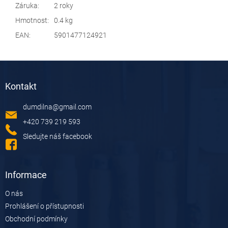
Záruka
:
2 roky
Hmotnost
:
0.4 kg
EAN
:
5901477124921
Z
á
Kontakt
p
a
dumdilna
@
gmail.com
t
í
+420 739 219 593
Sledujte náš facebook
Informace
O nás
Prohlášení o přístupnosti
Obchodní podmínky