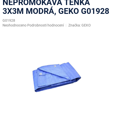
NEPROMOKAVÁ TENKÁ
3X3M MODRÁ, GEKO G01928
G01928
Průměrné
Neohodnoceno
Podrobnosti hodnocení
Značka:
GEKO
hodnocení
produktu
je
0,0
z
5
hvězdiček.