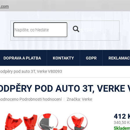
.com
HLEDAT
DOPRAVA A PLATBA
KONTAKTY
GDPR
REKLAMACE
odpěry pod auto 3T, Verke V80093
ODPĚRY POD AUTO 3T, VERKE 
ěrné
hodnoceno
Podrobnosti hodnocení
Značka:
Verke
ocení
uktu
412 
340,50 K
Měrná
Sklade