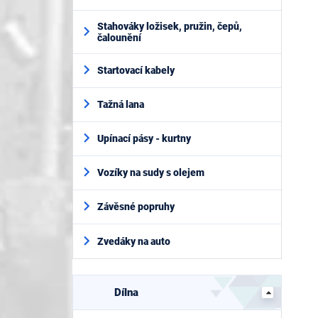
Stahováky ložisek, pružin, čepů,
čalounění
Startovací kabely
Tažná lana
Upínací pásy - kurtny
Vozíky na sudy s olejem
Závěsné popruhy
Zvedáky na auto
Dílna