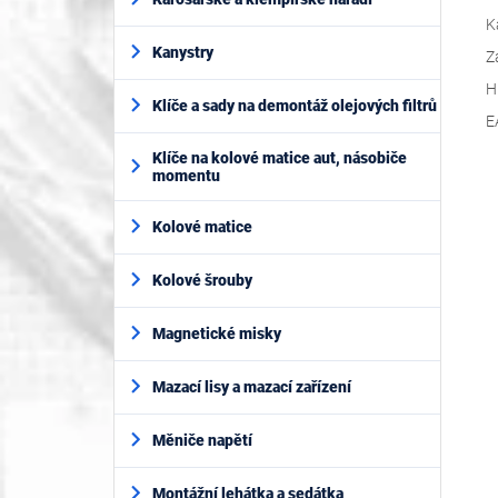
K
Kanystry
Z
H
Klíče a sady na demontáž olejových filtrů
E
Klíče na kolové matice aut, násobiče
momentu
Kolové matice
Kolové šrouby
Magnetické misky
Mazací lisy a mazací zařízení
Měniče napětí
Montážní lehátka a sedátka