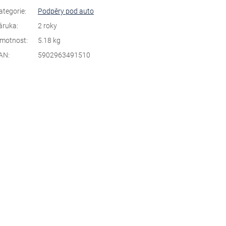
ategorie
:
Podpěry pod auto
áruka
:
2 roky
motnost
:
5.18 kg
AN
:
5902963491510