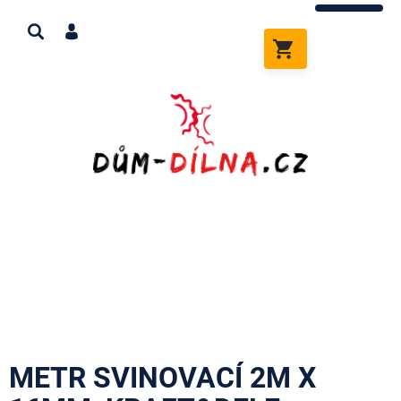
Přejít
na
obsah
NÁKUPNÍ
KOŠÍK
METR SVINOVACÍ 2M X