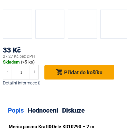
33 Kč
27,27 Kč bez DPH
Měrná
Skladem
(>5 ks)
cena:
Přidat do košíku
Detailní informace
Popis
Hodnocení
Diskuze
Měřicí pásmo Kraft&Dele KD10290 – 2 m