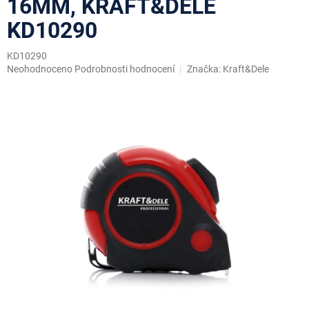
16MM, KRAFT&DELE
KD10290
KD10290
Průměrné
Neohodnoceno
Podrobnosti hodnocení
Značka:
Kraft&Dele
hodnocení
produktu
je
0,0
z
5
hvězdiček.