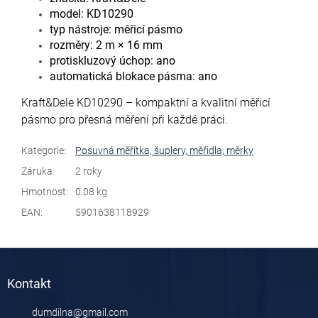
model: KD10290
typ nástroje: měřicí pásmo
rozměry: 2 m × 16 mm
protiskluzový úchop: ano
automatická blokace pásma: ano
Kraft&Dele KD10290 – kompaktní a kvalitní měřicí
pásmo pro přesná měření při každé práci.
Kategorie
:
Posuvná měřítka, šuplery, měřidla, měrky
Záruka
:
2 roky
Hmotnost
:
0.08 kg
EAN
:
5901638118929
Z
á
Kontakt
p
a
dumdilna
@
gmail.com
t