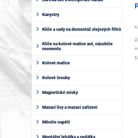
P
Kanystry
K
Klíče a sady na demontáž olejových filtrů
Z
Klíče na kolové matice aut, násobiče
momentu
H
E
Kolové matice
Kolové šrouby
Magnetické misky
Mazací lisy a mazací zařízení
Měniče napětí
Montážní lehátka a sedátka