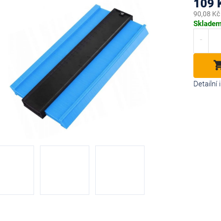
109 
90,08 Kč
Měrná
Sklade
cena:
diček.
Detailní