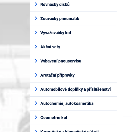
í
je
Rovnačky disků
p
0,0
z
a
5
Zouvačky pneumatik
n
hvěz
e
l
Vyvažovačky kol
Akční sety
Vybavení pneuservisu
Aretační přípravky
Automobilové doplňky a příslušenství
Autochemie, autokosmetika
Geometrie kol
Karosářské a klempířské nářadí