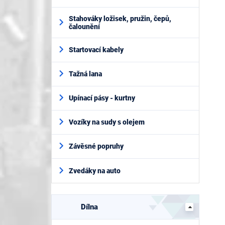
Stahováky ložisek, pružin, čepů,
čalounění
Startovací kabely
Tažná lana
Upínací pásy - kurtny
Vozíky na sudy s olejem
Závěsné popruhy
Zvedáky na auto
Dílna