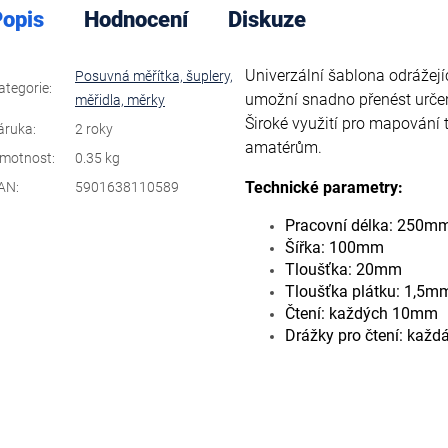
opis
Hodnocení
Diskuze
Univerzální šablona odrážejí
Posuvná měřítka, šuplery,
ategorie
:
umožní snadno přenést určený
měřidla, měrky
Široké využití pro mapování 
áruka
:
2 roky
amatérům.
motnost
:
0.35 kg
Technické parametry:
AN
:
5901638110589
Pracovní délka: 250m
Šířka: 100mm
Tloušťka: 20mm
Tloušťka plátku: 1,5m
Čtení: každých 10mm
Drážky pro čtení: kaž