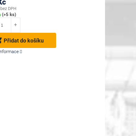
Kč
 bez DPH
m
(>5 ks)
Přidat do košíku
 informace