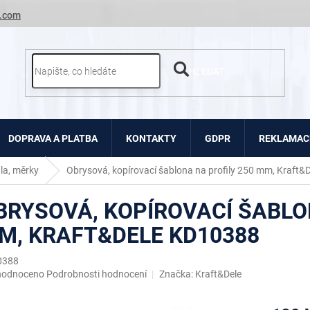
.com
HLEDAT
DOPRAVA A PLATBA
KONTAKTY
GDPR
REKLAMACE
la, měrky
Obrysová, kopírovací šablona na profily 250 mm, Kraft
BRYSOVÁ, KOPÍROVACÍ ŠABLO
M, KRAFT&DELE KD10388
0388
ěrné
hodnoceno
Podrobnosti hodnocení
Značka:
Kraft&Dele
ocení
uktu