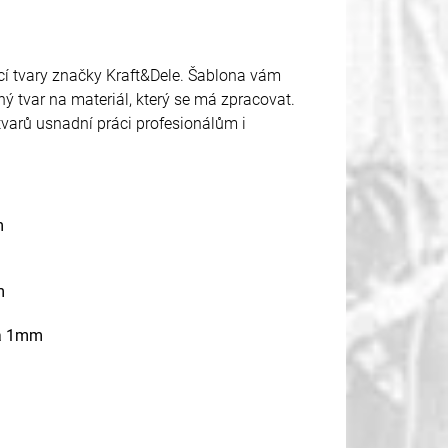
cí tvary značky Kraft&Dele. Šablona vám
 tvar na materiál, který se má zpracovat.
tvarů usnadní práci profesionálům i
m
m
dá 1mm