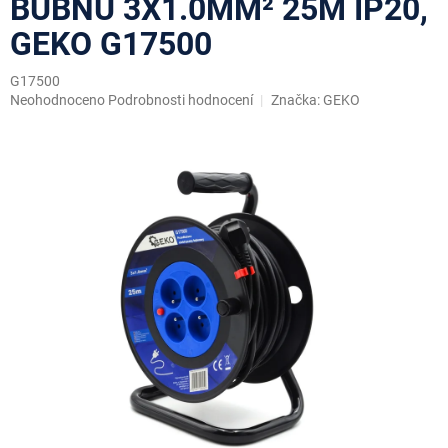
BUBNU 3X1.0MM² 25M IP20,
GEKO G17500
G17500
Průměrné
Neohodnoceno
Podrobnosti hodnocení
Značka:
GEKO
hodnocení
produktu
je
0,0
z
5
hvězdiček.