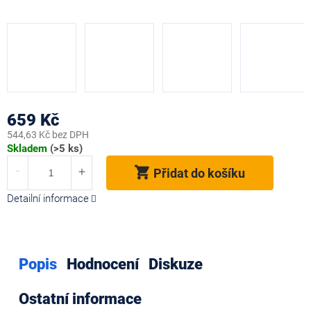
659 Kč
544,63 Kč bez DPH
Měrná
Skladem
(>5 ks)
cena:
Přidat do košíku
Detailní informace
Popis
Hodnocení
Diskuze
Ostatní informace