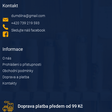
á
Kontakt
p
a
dumdilna
@
gmail.com
t
í
+420 739 219 593
Sledujte náš facebook
Informace
O nás
Prohlášení o přístupnosti
Obchodní podmínky
Doprava a platba
Kontakty
Doprava platba předem od 99 Kč