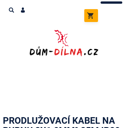
Přejít
na
obsah
NÁKUPNÍ
KOŠÍK
PRODLUŽOVACÍ KABEL NA