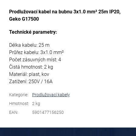
Prodlužovací kabel na bubnu 3x1.0 mm² 25m IP20,
Geko G17500
Technické parametry:
Délka kabelu: 25 m
Průřez kabelu: 3x1.0 mm²
Počet zásuvných míst: 4
Čistá hmotnost: 2 kg
Materiál: plast, kov
Zatížení: 250V / 16A
Kategorie
:
Prodlužovací kabely
Hmotnost
:
2 kg
EAN
:
5901477156250
Z