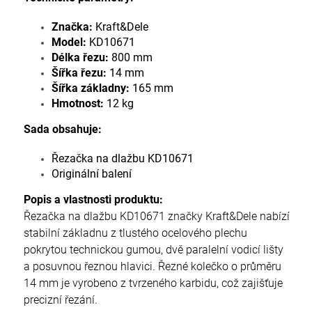
Značka:
Kraft&Dele
Model:
KD10671
Délka řezu:
800 mm
Šířka řezu:
14 mm
Šířka základny:
165 mm
Hmotnost:
12 kg
Sada obsahuje:
Řezačka na dlažbu KD10671
Originální balení
Popis a vlastnosti produktu:
Řezačka na dlažbu KD10671 značky Kraft&Dele nabízí
stabilní základnu z tlustého ocelového plechu
pokrytou technickou gumou, dvě paralelní vodicí lišty
a posuvnou řeznou hlavici. Řezné kolečko o průměru
14 mm je vyrobeno z tvrzeného karbidu, což zajišťuje
precizní řezání.