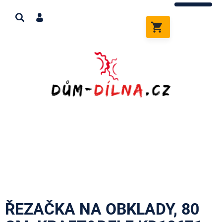
Přejít
na
obsah
NÁKUPNÍ
KOŠÍK
ŘEZAČKA NA OBKLADY, 80