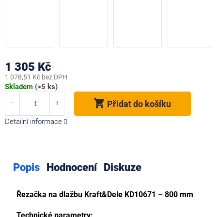
1 305 Kč
1 078,51 Kč bez DPH
Měrná
Skladem
(>5 ks)
cena:
Přidat do košíku
Detailní informace
Popis
Hodnocení
Diskuze
Řezačka na dlažbu Kraft&Dele KD10671 – 800 mm
Technické parametry: