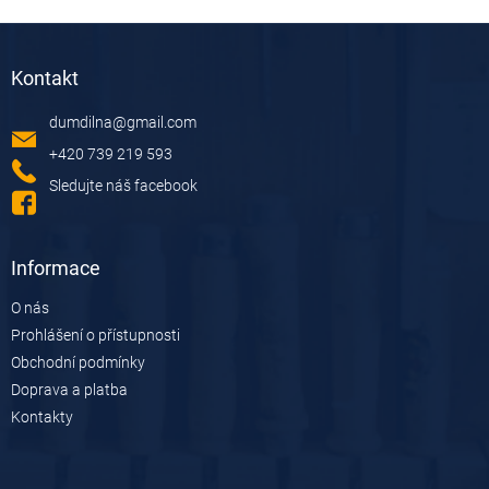
Z
á
Kontakt
p
a
dumdilna
@
gmail.com
t
í
+420 739 219 593
Sledujte náš facebook
Informace
O nás
Prohlášení o přístupnosti
Obchodní podmínky
Doprava a platba
Kontakty