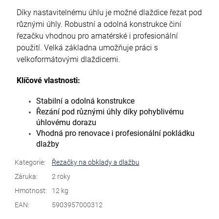
Díky nastavitelnému úhlu je možné dlaždice řezat pod
různými úhly. Robustní a odolná konstrukce činí
řezačku vhodnou pro amatérské i profesionální
použití. Velká základna umožňuje práci s
velkoformátovými dlaždicemi.
Klíčové vlastnosti:
Stabilní a odolná konstrukce
Řezání pod různými úhly díky pohyblivému
úhlovému dorazu
Vhodná pro renovace i profesionální pokládku
dlažby
Kategorie
:
Řezačky na obklady a dlažbu
Záruka
:
2 roky
Hmotnost
:
12 kg
EAN
:
5903957000312