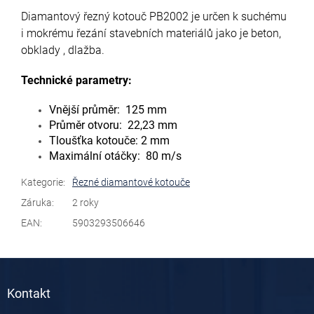
Diamantový řezný kotouč PB2002 je určen k suchému
i mokrému řezání stavebních materiálů jako je beton,
obklady , dlažba.
Technické parametry:
Vnější průměr: 125 mm
Průměr otvoru: 22,23 mm
Tloušťka kotouče: 2 mm
Maximální otáčky: 80 m/s
Kategorie
:
Řezné diamantové kotouče
Záruka
:
2 roky
EAN
:
5903293506646
Z
á
Kontakt
p
a