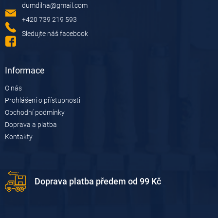
dumdilna
@
gmail.com
t
í
+420 739 219 593
Sledujte náš facebook
Informace
O nás
Prohlášení o přístupnosti
Obchodní podmínky
Doprava a platba
Kontakty
Doprava platba předem od 99 Kč