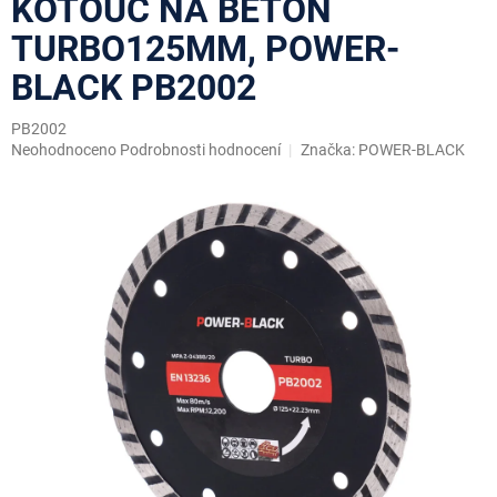
KOTOUČ NA BETON
TURBO125MM, POWER-
BLACK PB2002
PB2002
Průměrné
Neohodnoceno
Podrobnosti hodnocení
Značka:
POWER-BLACK
hodnocení
produktu
je
0,0
z
5
hvězdiček.