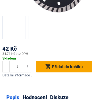
42 Kč
34,71 Kč bez DPH
Měrná
Skladem
cena:
Přidat do košíku
Detailní informace
Popis
Hodnocení
Diskuze