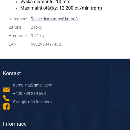
Výška diamantu: 10 mm
Maximální otáčky: 12 200 ot./min (rpm)
Kategorie
:
Řezné diamantové kotouče
Záruka
:
2 roky
Hmotnost
:
0.12 kg
EAN
:
5902963497482
Z
á
Kontakt
p
a
dumdilna
@
gmail.com
t
í
+420 739 219 593
Sledujte náš facebook
Informace