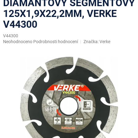
DIAMANTOVÝ SEGMENTOVÝ
125X1,9X22,2MM, VERKE
V44300
V44300
Průměrné
Neohodnoceno
Podrobnosti hodnocení
Značka:
Verke
hodnocení
produktu
je
0,0
z
5
hvězdiček.