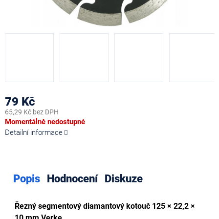
79 Kč
65,29 Kč bez DPH
Měrná
Momentálně nedostupné
cena:
Detailní informace
Popis
Hodnocení
Diskuze
Řezný segmentový diamantový kotouč 125 × 22,2 ×
10 mm Verke