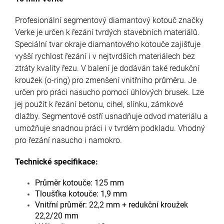
Profesionální segmentový diamantový kotouč značky
Verke je určen k řezání tvrdých stavebních materiálů.
Speciální tvar okraje diamantového kotouče zajišťuje
vyšší rychlost řezání i v nejtvrdších materiálech bez
ztráty kvality řezu. V balení je dodáván také redukční
kroužek (o-ring) pro zmenšení vnitřního průměru. Je
určen pro práci nasucho pomocí úhlových brusek. Lze
jej použít k řezání betonu, cihel, slínku, zámkové
dlažby. Segmentové ostří usnadňuje odvod materiálu a
umožňuje snadnou práci i v tvrdém podkladu. Vhodný
pro řezání nasucho i namokro.
Technické specifikace:
Průměr kotouče: 125 mm
Tloušťka kotouče: 1,9 mm
Vnitřní průměr: 22,2 mm + redukční kroužek
22,2/20 mm