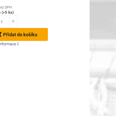
bez DPH
m
(>5 ks)
Přidat do košíku
 informace