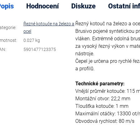
opis
Hodnocení
Diskuze
Ostatní i
Řezný kotouč na železo a oce
Řezné kotouče na železo a
ategorie
:
Brusivo pojené syntetickou pr
ocel
vláken. Extrémně odolná brus
motnost
:
0.027 kg
za vysoký řezný výkon v mate
AN
:
5901477123375
nástroje.
Čepel je určena pro rychlé řez
a profilů.
Technické parametry:
Vnější průměr kotouče: 115
Montážní otvor: 22,2 mm
Tloušťka kotouče: 1 mm
Maximální otáčky: 13300 ot/
Obvodová rychlost: 80 m/s