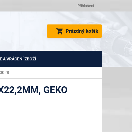
Přihlášení
NÁKUPNÍ
Prázdný košík
KOŠÍK
 A VRÁCENÍ ZBOŽÍ
00028
X22,2MM, GEKO