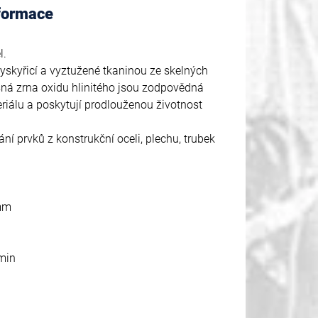
nformace
l.
yskyřicí a vyztužené tkaninou ze skelných
ná zrna oxidu hlinitého jsou zodpovědná
riálu a poskytují prodlouženou životnost
ání prvků z konstrukční oceli, plechu, trubek
 mm
min