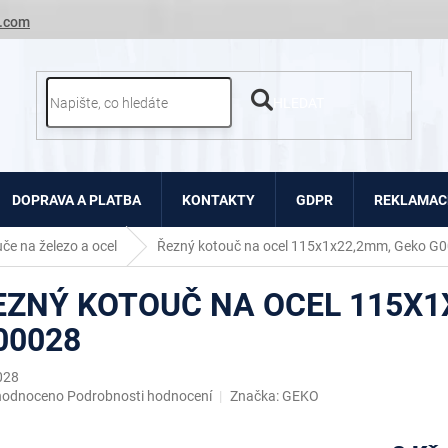
.com
HLEDAT
DOPRAVA A PLATBA
KONTAKTY
GDPR
REKLAMACE
če na železo a ocel
Řezný kotouč na ocel 115x1x22,2mm, Geko G
EZNÝ KOTOUČ NA OCEL 115X1
00028
028
ěrné
hodnoceno
Podrobnosti hodnocení
Značka:
GEKO
ocení
uktu