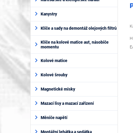
P
Kanystry
K
Klíče a sady na demontáž olejových filtrů
H
Klíče na kolové matice aut, násobiče
momentu
E
Kolové matice
Kolové šrouby
Magnetické misky
Mazací lisy a mazací zařízení
Měniče napětí
Montážní lehátka a sedátka