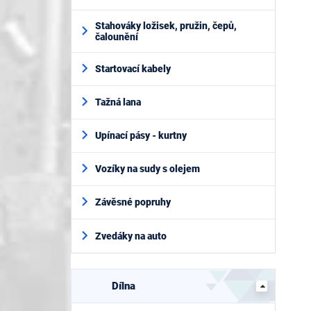
Stahováky ložisek, pružin, čepů,
čalounění
Startovací kabely
Tažná lana
Upínací pásy - kurtny
Vozíky na sudy s olejem
Závěsné popruhy
Zvedáky na auto
Dílna