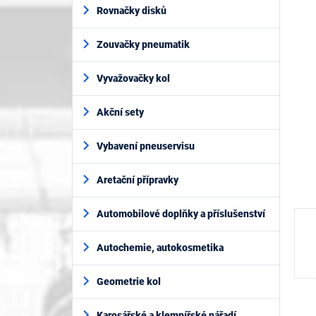
í
je
Rovnačky disků
p
0,0
z
a
5
Zouvačky pneumatik
n
hvěz
e
l
Vyvažovačky kol
Akční sety
Vybavení pneuservisu
Aretační přípravky
Automobilové doplňky a příslušenství
Autochemie, autokosmetika
Geometrie kol
Karosářské a klempířské nářadí