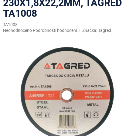
230X1,8X22,2MM, TAGRED
TA1008
TA1008
Průměrné
Neohodnoceno
Podrobnosti hodnocení
Značka:
Tagred
hodnocení
produktu
je
0,0
z
5
hvězdiček.