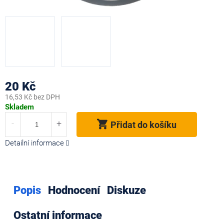
20 Kč
16,53 Kč bez DPH
Měrná
Skladem
cena:
Přidat do košíku
Detailní informace
Popis
Hodnocení
Diskuze
Ostatní informace