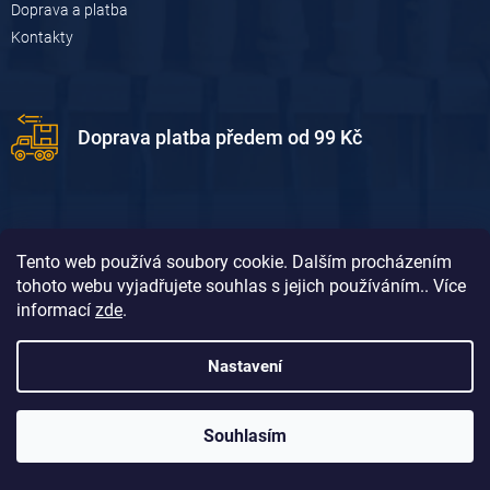
Doprava a platba
Kontakty
Doprava platba předem od 99 Kč
Tento web používá soubory cookie. Dalším procházením
tohoto webu vyjadřujete souhlas s jejich používáním.. Více
informací
zde
.
Doprava platba dobírkou od 119 Kč
Nastavení
Souhlasím
Vytvořil Shoptet
&
David Borůvka
Copyright 2026
Dum-dilna.cz
. Všechna práva vyhrazena.