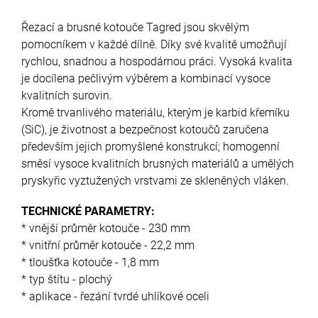
Řezací a brusné kotouče Tagred jsou skvělým
pomocníkem v každé dílně. Díky své kvalitě umožňují
rychlou, snadnou a hospodárnou práci. Vysoká kvalita
je docílena pečlivým výběrem a kombinací vysoce
kvalitních surovin.
Kromě trvanlivého materiálu, kterým je karbid křemíku
(SiC), je životnost a bezpečnost kotoučů zaručena
především jejich promyšlené konstrukcí; homogenní
směsí vysoce kvalitních brusných materiálů a umělých
pryskyřic vyztužených vrstvami ze skleněných vláken.
TECHNICKÉ PARAMETRY:
* vnější průměr kotouče - 230 mm
* vnitřní průměr kotouče - 22,2 mm
* tloušťka kotouče - 1,8 mm
* typ štítu - plochý
* aplikace - řezání tvrdé uhlíkové oceli