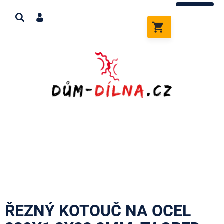
Přejít
na
obsah
NÁKUPNÍ
KOŠÍK
ŘEZNÝ KOTOUČ NA OCEL