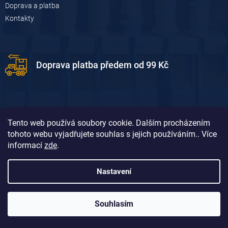
Doprava a platba
Kontakty
Doprava platba předem od 99 Kč
Tento web používá soubory cookie. Dalším procházením
tohoto webu vyjadřujete souhlas s jejich používáním.. Více
informací
zde
.
Doprava platba dobírkou od 119 Kč
Nastavení
Souhlasím
Vytvořil Shoptet
&
David Borůvka
Copyright 2026
Dum-dilna.cz
. Všechna práva vyhrazena.