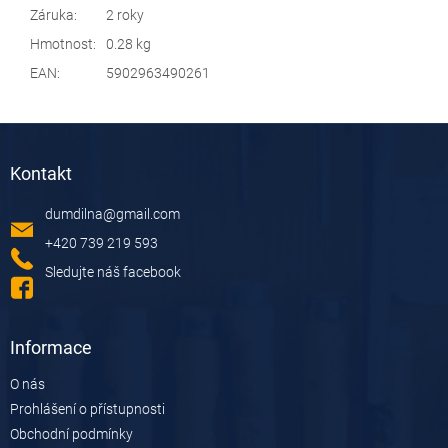
Záruka
:
2 roky
Hmotnost
:
0.28 kg
EAN
:
5902963490261
Z
á
Kontakt
p
a
dumdilna
@
gmail.com
t
í
+420 739 219 593
Sledujte náš facebook
Informace
O nás
Prohlášení o přístupnosti
Obchodní podmínky