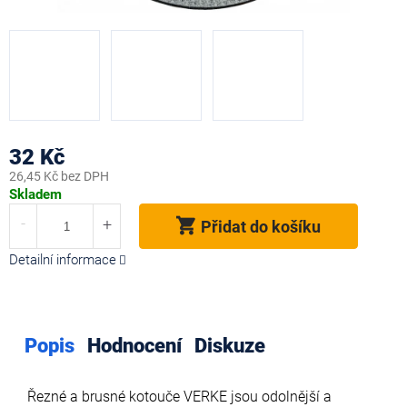
32 Kč
26,45 Kč bez DPH
Měrná
Skladem
cena:
Přidat do košíku
Detailní informace
Popis
Hodnocení
Diskuze
Řezné a brusné kotouče VERKE jsou odolnější a