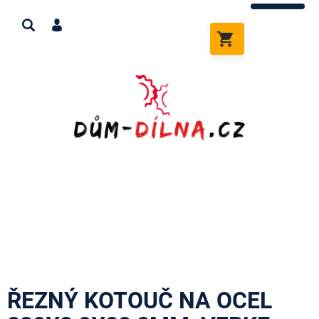
Přejít
na
obsah
NÁKUPNÍ
KOŠÍK
ŘEZNÝ KOTOUČ NA OCEL