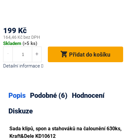
199 Kč
164,46 Kč bez DPH
Měrná
Skladem
(>5 ks)
cena:
Přidat do košíku
Detailní informace
Popis
Podobné (6)
Hodnocení
Diskuze
Sada klipů, spon a stahováků na čalounění 630ks,
Kraft&Dele KD10612