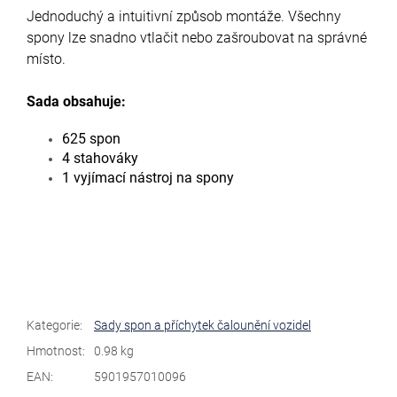
Jednoduchý a intuitivní způsob montáže. Všechny
spony lze snadno vtlačit nebo zašroubovat na správné
místo.
Sada obsahuje:
625 spon
4 stahováky
1 vyjímací nástroj na spony
Kategorie
:
Sady spon a příchytek čalounění vozidel
Hmotnost
:
0.98 kg
EAN
:
5901957010096