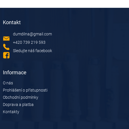
Z
á
Kontakt
p
a
dumdilna
@
gmail.com
t
í
+420 739 219 593
Sledujte náš facebook
Informace
O nás
Prohlášení o přístupnosti
Obchodní podmínky
Doprava a platba
Kontakty