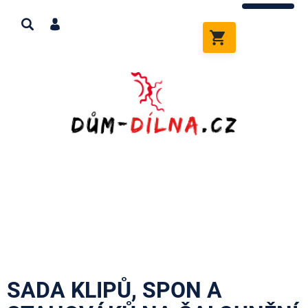
Přejít
na
obsah
NÁKUPNÍ
KOŠÍK
SADA KLIPŮ, SPON A