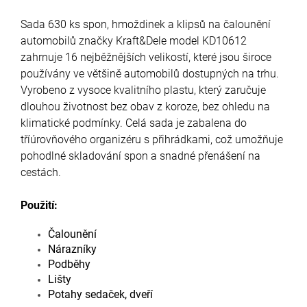
Sada 630 ks spon, hmoždinek a klipsů na čalounění
automobilů značky Kraft&Dele model KD10612
zahrnuje 16 nejběžnějších velikostí, které jsou široce
používány ve většině automobilů dostupných na trhu.
Vyrobeno z vysoce kvalitního plastu, který zaručuje
dlouhou životnost bez obav z koroze, bez ohledu na
klimatické podmínky. Celá sada je zabalena do
tříúrovňového organizéru s přihrádkami, což umožňuje
pohodlné skladování spon a snadné přenášení na
cestách.
Použití:
Čalounění
Nárazníky
Podběhy
Lišty
Potahy sedaček, dveří