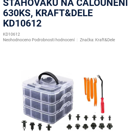
STAHOVÁKŮ NA ČALOUNĚNÍ
630KS, KRAFT&DELE
KD10612
KD10612
Průměrné
Neohodnoceno
Podrobnosti hodnocení
Značka:
Kraft&Dele
hodnocení
produktu
je
0,0
z
5
hvězdiček.