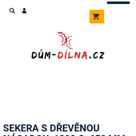
Přejít
na
obsah
NÁKUPNÍ
KOŠÍK
SEKERA S DŘEVĚNOU