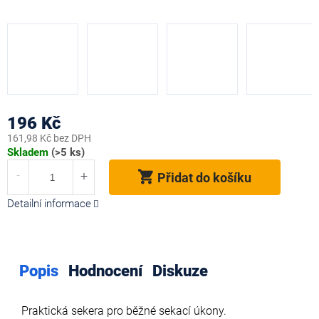
196 Kč
161,98 Kč bez DPH
Měrná
Skladem
(>5 ks)
cena:
Přidat do košíku
Detailní informace
Popis
Hodnocení
Diskuze
Praktická sekera pro běžné sekací úkony.