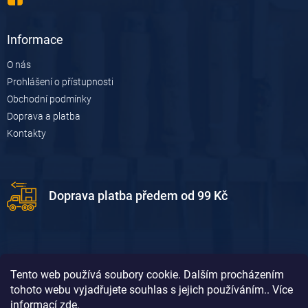
k
y
v
Informace
ý
p
O nás
i
Prohlášení o přístupnosti
s
u
Obchodní podmínky
Doprava a platba
Kontakty
Doprava platba předem od 99 Kč
Tento web používá soubory cookie. Dalším procházením
tohoto webu vyjadřujete souhlas s jejich používáním.. Více
informací
zde
.
Doprava platba dobírkou od 119 Kč