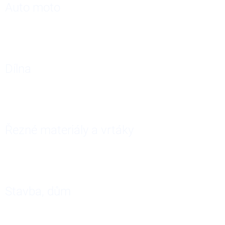
V
Auto moto
ý
p
i
s
č
Dílna
l
á
n
k
ů
Řezné materiály a vrtáky
Stavba, dům