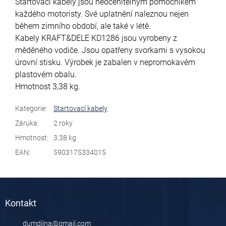
Startovací kabely jsou neocenitelným pomocníkem
každého motoristy. Své uplatnění naleznou nejen
během zimního období, ale také v létě.
Kabely KRAFT&DELE KD1286 jsou vyrobeny z
měděného vodiče. Jsou opatřeny svorkami s vysokou
úrovní stisku. Výrobek je zabalen v nepromokavém
plastovém obalu.
Hmotnost 3,38 kg.
Kategorie
:
Startovací kabely
Záruka
:
2 roky
Hmotnost
:
3.38 kg
EAN
:
5903175334015
Z
á
Kontakt
p
a
dumdilna
@
gmail.com