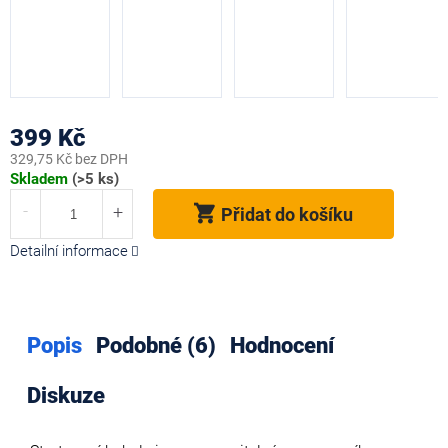
399 Kč
329,75 Kč bez DPH
Měrná
Skladem
(>5 ks)
cena:
Přidat do košíku
Detailní informace
Popis
Podobné (6)
Hodnocení
Diskuze