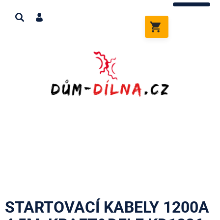
Přejít
na
obsah
NÁKUPNÍ
KOŠÍK
STARTOVACÍ KABELY 1200A