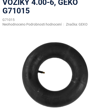
VOZÍKY 4.00-6, GEKO
G71015
G71015
Průměrné
Neohodnoceno
Podrobnosti hodnocení
Značka:
GEKO
hodnocení
produktu
je
0,0
z
5
hvězdiček.