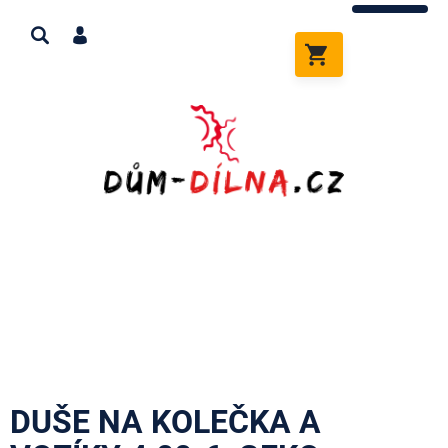
Přejít
na
obsah
NÁKUPNÍ
KOŠÍK
DUŠE NA KOLEČKA A