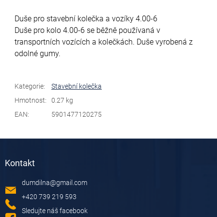
Duše pro stavební kolečka a vozíky 4.00-6
Duše pro kolo 4.00-6 se běžně používaná v
transportních vozících a kolečkách. Duše vyrobená z
odolné gumy.
Kategorie
:
Stavební kolečka
Hmotnost
:
0.27 kg
EAN
:
5901477120275
Z
á
Kontakt
p
a
dumdilna
@
gmail.com
t
í
+420 739 219 593
Sledujte náš facebook