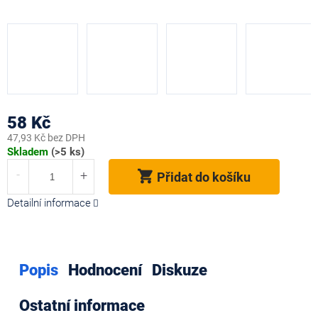
58 Kč
47,93 Kč bez DPH
Měrná
Skladem
(>5 ks)
cena:
Přidat do košíku
Detailní informace
Popis
Hodnocení
Diskuze
Ostatní informace