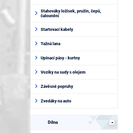
Stahováky ložisek, pružin, čepů,
čalounění
Startovací kabely
Tažná lana
Upínací pásy - kurtny
Vozíky na sudy s olejem
Závěsné popruhy
Zvedáky na auto
Dílna