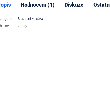
opis
Hodnocení (1)
Diskuze
Ostatn
ategorie
:
Stavební kolečka
áruka
:
2 roky