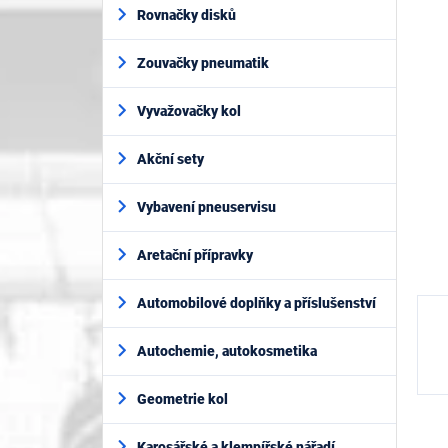
í
je
Rovnačky disků
p
5,0
z
a
5
Zouvačky pneumatik
n
hvěz
e
l
Vyvažovačky kol
Akční sety
Vybavení pneuservisu
Aretační přípravky
Automobilové doplňky a příslušenství
Autochemie, autokosmetika
Geometrie kol
Karosářské a klempířské nářadí