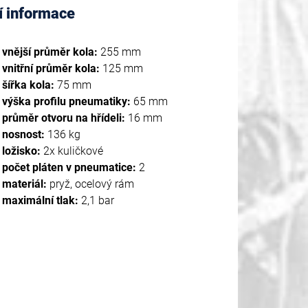
í informace
vnější průměr kola:
255 mm
vnitřní průměr kola:
125 mm
šířka kola:
75 mm
výška profilu pneumatiky:
65 mm
průměr otvoru na hřídeli:
16 mm
nosnost:
136 kg
ložisko:
2x kuličkové
počet pláten v pneumatice:
2
materiál:
pryž, ocelový rám
maximální tlak:
2,1 bar