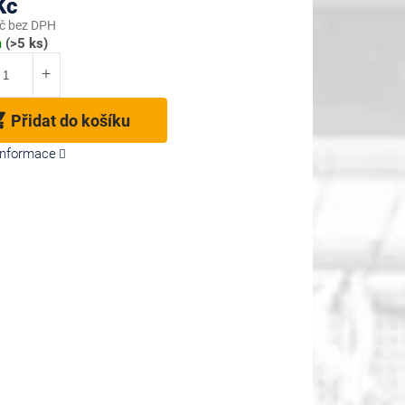
Kč
č bez DPH
m
(>5 ks)
Přidat do košíku
 informace