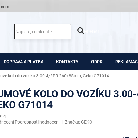
.com
HLEDAT
DOPRAVA A PLATBA
KONTAKTY
GDPR
REKLAMACE
vé kolo do vozíku 3.00-4/2PR 260x85mm, Geko G71014
UMOVÉ KOLO DO VOZÍKU 3.00-
EKO G71014
014
ěrné
dnocení
Podrobnosti hodnocení
Značka:
GEKO
ocení
uktu