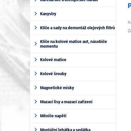
P
Kanystry
K
Klíče a sady na demontáž olejových filtrů
Z
Klíče na kolové matice aut, násobiče
momentu
Kolové matice
Kolové šrouby
Magnetické misky
Mazací lisy a mazací zařízení
Měniče napětí
Montážní lehátka a sedátka