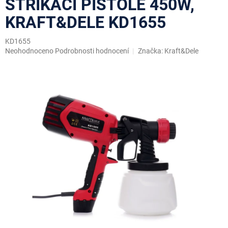
STŘÍKACÍ PISTOLE 450W,
KRAFT&DELE KD1655
KD1655
Průměrné
Neohodnoceno
Podrobnosti hodnocení
Značka:
Kraft&Dele
hodnocení
produktu
je
0,0
z
5
hvězdiček.