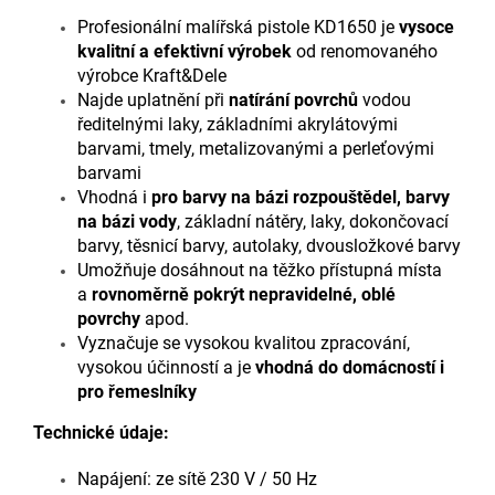
Profesionální malířská pistole KD1650 je
vysoce
kvalitní a efektivní výrobek
od renomovaného
výrobce Kraft&Dele
Najde uplatnění při
natírání povrchů
vodou
ředitelnými laky, základními akrylátovými
barvami, tmely, metalizovanými a perleťovými
barvami
Vhodná i
pro barvy na bázi rozpouštědel, barvy
na bázi vody
, základní nátěry, laky, dokončovací
barvy, těsnicí barvy, autolaky, dvousložkové barvy
Umožňuje dosáhnout na těžko přístupná místa
a
rovnoměrně pokrýt nepravidelné, oblé
povrchy
apod.
Vyznačuje se vysokou kvalitou zpracování,
vysokou účinností a je
vhodná do domácností i
pro řemeslníky
Technické údaje:
Napájení: ze sítě 230 V / 50 Hz