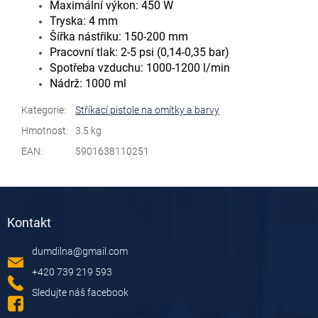
Maximální výkon: 450 W
Tryska: 4 mm
Šířka nástřiku: 150-200 mm
Pracovní tlak: 2-5 psi (0,14-0,35 bar)
Spotřeba vzduchu: 1000-1200 l/min
Nádrž: 1000 ml
Kategorie
:
Stříkací pistole na omítky a barvy
Hmotnost
:
3.5 kg
EAN
:
5901638110251
Z
á
Kontakt
p
a
dumdilna
@
gmail.com
t
í
+420 739 219 593
Sledujte náš facebook