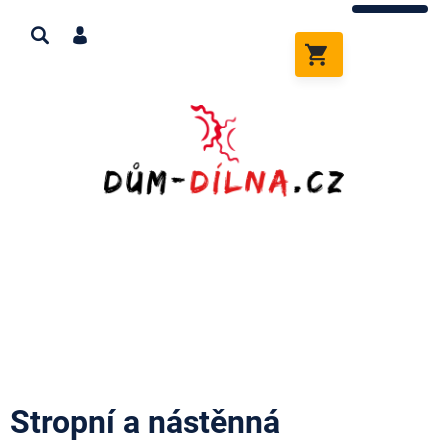
Přejít
na
obsah
NÁKUPNÍ
KOŠÍK
Stropní a nástěnná