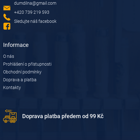
dumdilna
@
gmail.com
t
í
+420 739 219 593
Sledujte náš facebook
Informace
O nás
Prohlášení o přístupnosti
Obchodní podmínky
Doprava a platba
Kontakty
Doprava platba předem od 99 Kč