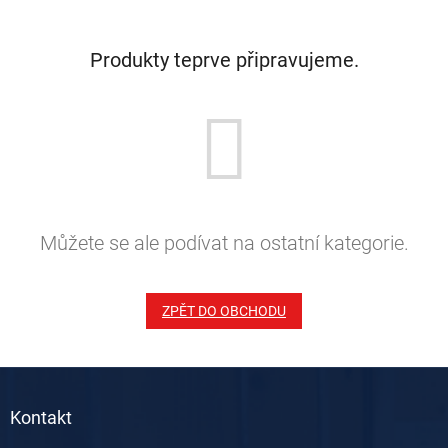
Produkty teprve připravujeme.
Můžete se ale podívat na ostatní kategorie.
ZPĚT DO OBCHODU
Z
á
Kontakt
p
a