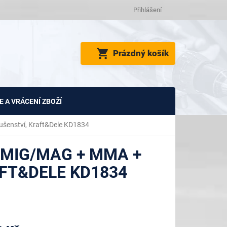
Přihlášení
NÁKUPNÍ
Prázdný košík
KOŠÍK
 A VRÁCENÍ ZBOŽÍ
ušenství, Kraft&Dele KD1834
 MIG/MAG + MMA +
AFT&DELE KD1834