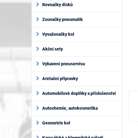
í
je
Rovnačky disků
p
0,0
z
a
5
Zouvačky pneumatik
n
hvěz
e
l
Vyvažovačky kol
Akční sety
Vybavení pneuservisu
Aretační přípravky
Automobilové doplňky a příslušenství
Autochemie, autokosmetika
Geometrie kol
Karosářské a klempířské nářadí