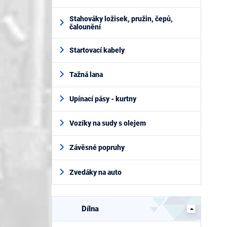
Stahováky ložisek, pružin, čepů,
čalounění
Startovací kabely
Tažná lana
Upínací pásy - kurtny
Vozíky na sudy s olejem
Závěsné popruhy
Zvedáky na auto
Dílna