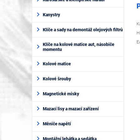
P
Kanystry
K
Klíče a sady na demontáž olejových filtrů
H
E
Klíče na kolové matice aut, násobiče
momentu
Kolové matice
Kolové šrouby
Magnetické misky
Mazací lisy a mazací zařízení
Měniče napětí
Montážní lehátka a sedátka