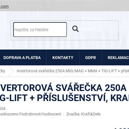
.com
HLEDAT
DOPRAVA A PLATBA
KONTAKTY
GDPR
REKLAMACE
čky
Invertorová svářečka 250A MIG/MAG + MMA + TIG-LIFT + přísl
NVERTOROVÁ SVÁŘEČKA 250A
IG-LIFT + PŘÍSLUŠENSTVÍ, KR
834
ěrné
hodnoceno
Podrobnosti hodnocení
Značka:
Kraft&Dele
ocení
uktu