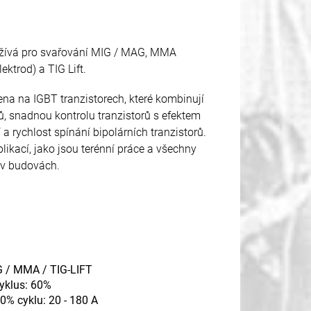
užívá pro svařování MIG / MAG, MMA
ektrod) a TIG Lift.
žena na IGBT tranzistorech, které kombinují
ů, snadnou kontrolu tranzistorů s efektem
 a rychlost spínání bipolárních tranzistorů.
likací, jako jsou terénní práce a všechny
 v budovách.
G / MMA / TIG-LIFT
yklus: 60%
0% cyklu: 20 - 180 A