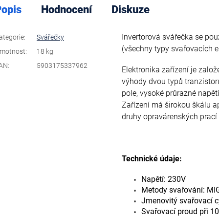
opis
Hodnocení
Diskuze
Invertorová svářečka se po
ategorie
:
Svářečky
(všechny typy svařovacích el
motnost
:
18 kg
AN
:
5903175337962
Elektronika zařízení je zalo
výhody dvou typů tranzistor
pole, vysoké průrazné napětí
Zařízení má širokou škálu ap
druhy opravárenských prací
Technické údaje:
Napětí: 230V
Metody svařování: MI
Jmenovitý svařovací c
Svařovací proud při 10