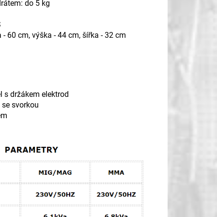
rátem: do 5 kg
S
 - 60 cm, výška - 44 cm, šířka - 32 cm
 s držákem elektrod
 se svorkou
em