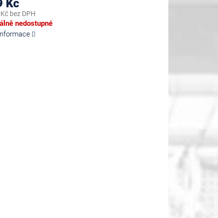
9 Kč
 Kč bez DPH
lně nedostupné
 informace