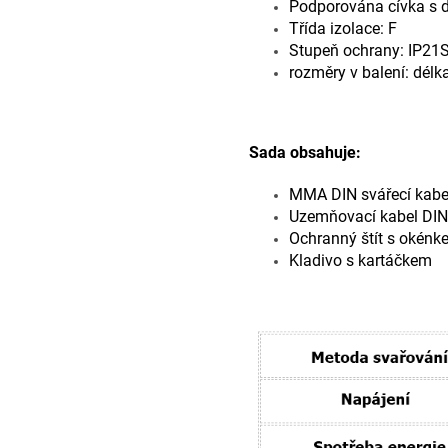
Podporována cívka s d
Třída izolace: F
Stupeň ochrany: IP21
rozměry v balení: délka
Sada obsahuje:
MMA DIN svářecí kabel
Uzemňovací kabel DIN
Ochranný štít s okénk
Kladivo s kartáčkem