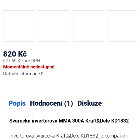
820 Kč
677,69 Kč bez DPH
Měrná
Momentálně nedostupné
cena:
Detailní informace
Popis
Hodnocení (1)
Diskuze
Svářečka invertorová MMA 300A Kraft&Dele KD1832
Invertorová svářečka Kraft&Dele KD1832 je kompaktní