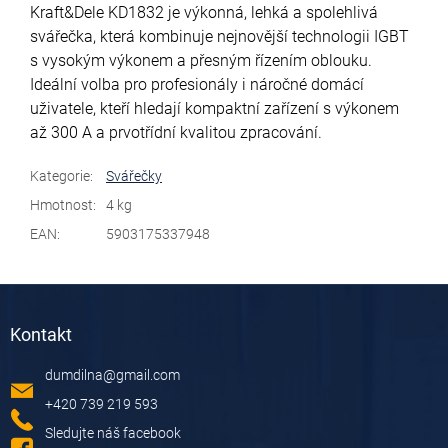
Kraft&Dele KD1832 je výkonná, lehká a spolehlivá
svářečka, která kombinuje nejnovější technologii IGBT
s vysokým výkonem a přesným řízením oblouku.
Ideální volba pro profesionály i náročné domácí
uživatele, kteří hledají kompaktní zařízení s výkonem
až 300 A a prvotřídní kvalitou zpracování.
Kategorie
:
Svářečky
Hmotnost
:
4 kg
EAN
:
5903175337948
Z
á
Kontakt
p
a
dumdilna
@
gmail.com
t
í
+420 739 219 593
Sledujte náš facebook