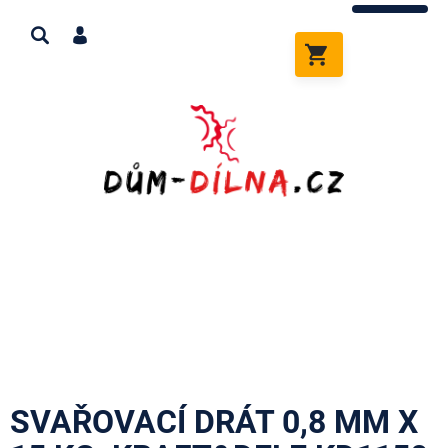
Přejít
na
obsah
NÁKUPNÍ
KOŠÍK
SVAŘOVACÍ DRÁT 0,8 MM X