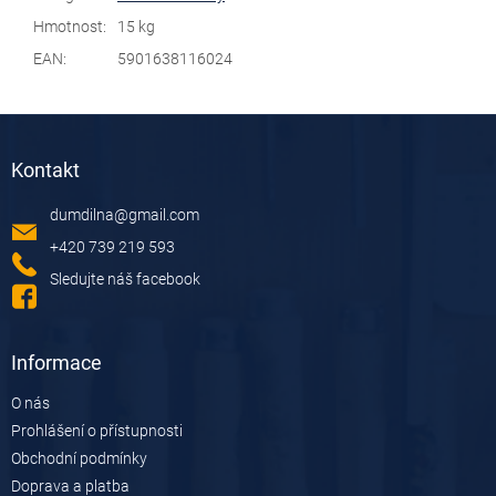
Hmotnost
:
15 kg
EAN
:
5901638116024
Z
á
Kontakt
p
a
dumdilna
@
gmail.com
t
í
+420 739 219 593
Sledujte náš facebook
Informace
O nás
Prohlášení o přístupnosti
Obchodní podmínky
Doprava a platba