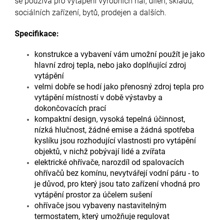
se používá pro vytápění výrobních hal, dílen, skladů,
sociálních zařízení, bytů, prodejen a dalších.
Specifikace:
konstrukce a vybavení vám umožní použít je jako
hlavní zdroj tepla, nebo jako doplňující zdroj
vytápění
velmi dobře se hodí jako přenosný zdroj tepla pro
vytápění místností v době výstavby a
dokončovacích prací
kompaktní design, vysoká tepelná účinnost,
nízká hlučnost, žádné emise a žádná spotřeba
kyslíku jsou rozhodující vlastnosti pro vytápění
objektů, v nichž pobývají lidé a zvířata
elektrické ohřívače, narozdíl od spalovacích
ohřívačů bez komínu, nevytvářejí vodní páru - to
je důvod, pro který jsou tato zařízení vhodná pro
vytápění prostor za účelem sušení
ohřívače jsou vybaveny nastavitelným
termostatem, který umožňuje regulovat