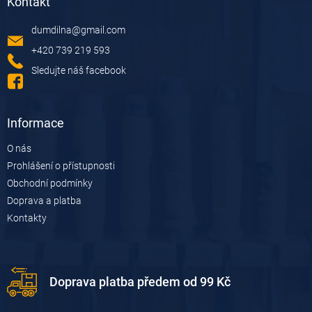
Kontakt
p
a
dumdilna
@
gmail.com
t
í
+420 739 219 593
Sledujte náš facebook
Informace
O nás
Prohlášení o přístupnosti
Obchodní podmínky
Doprava a platba
Kontakty
Doprava platba předem od 99 Kč