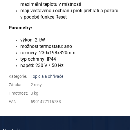
maximální teplotu v místnosti
mají vestavěnou ochranu proti přehřátí a požáru
v podobě funkce Reset
Parametry:
výkon: 2 kW
možnost termostatu: ano
rozměry: 230x198x320mm
typ ochrany: IP44
napětí: 230 V / 50 Hz
Kategorie
:
Topidla a ohřívače
Záruka
:
2 roky
Hmotnost
:
3 kg
EAN
:
5901477115783
Z
á