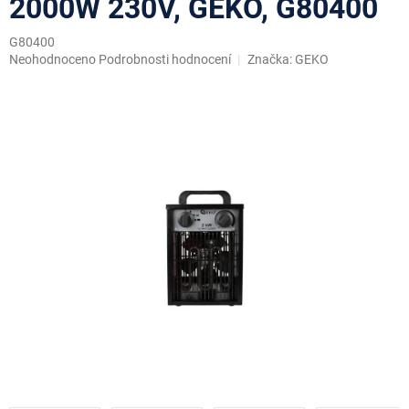
2000W 230V, GEKO, G80400
G80400
Průměrné
Neohodnoceno
Podrobnosti hodnocení
Značka:
GEKO
hodnocení
produktu
je
0,0
z
5
hvězdiček.