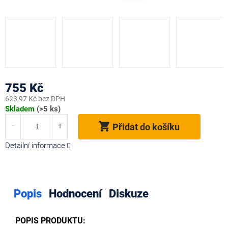
755 Kč
623,97 Kč bez DPH
Měrná
Skladem
(>5 ks)
cena:
Přidat do košíku
Detailní informace
Popis
Hodnocení
Diskuze
POPIS PRODUKTU: