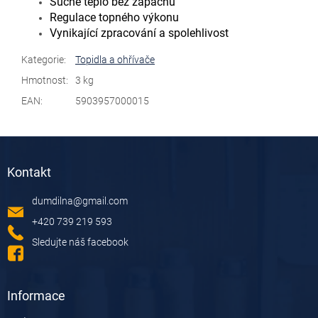
Suché teplo bez zápachu
Regulace topného výkonu
Vynikající zpracování a spolehlivost
Kategorie
:
Topidla a ohřívače
Hmotnost
:
3 kg
EAN
:
5903957000015
Z
á
Kontakt
p
a
dumdilna
@
gmail.com
t
í
+420 739 219 593
Sledujte náš facebook
Informace