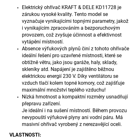
Elektrický ohřívač KRAFT & DELE KD11728 je
zárukou vysoké kvality. Tento model se
vyznačuje vynikajícími topnými parametry, jakož
i vynikajícím zpracováním a bezporuchovým
provozem, což zvyšuje účinnost a efektivnost
vytápění místností.
Absence výfukových plynů činí z tohoto ohřívače
ideální řešení pro uzavřené místnosti, které se
obtížně větru, jako jsou garáže, haly, sklady,
skleníky atd. Napájení je zajištěno běžnou
elektrickou energií 230 V. Díky ventilátoru se
vzduch tlačí kolem topné komory, což zajišťuje
maximální množství teplého vzduchu!
Nízká hmotnost a kompaktní rozměry usnadňují
přepravu zařízení.
Je ideální i na sušení místností. Během provozu
nevypouští výfukové plyny ani vodní páru. Má
masivní ohřívač vyrobený z nerezavějící oceli.
VLASTNOSTI: