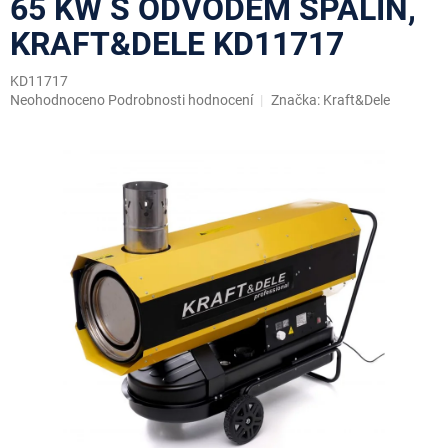
65 KW S ODVODEM SPALIN,
KRAFT&DELE KD11717
KD11717
Průměrné
Neohodnoceno
Podrobnosti hodnocení
Značka:
Kraft&Dele
hodnocení
produktu
je
0,0
z
5
hvězdiček.