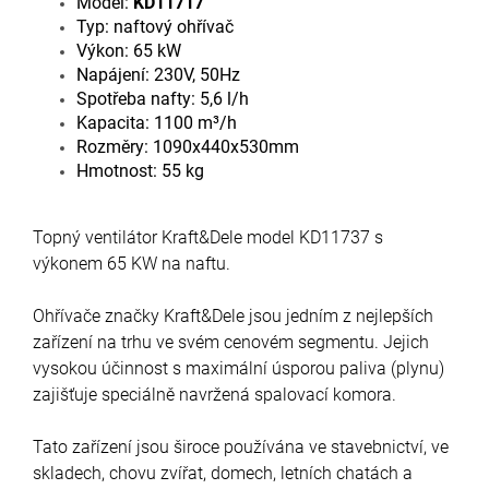
Model:
KD11717
Typ: naftový ohřívač
Výkon: 65 kW
Napájení: 230V, 50Hz
Spotřeba nafty: 5,6 l/h
Kapacita: 1100 m³/h
Rozměry: 1090x440x530mm
Hmotnost: 55 kg
Topný ventilátor Kraft&Dele model KD11737 s
výkonem 65 KW na naftu.
Ohřívače značky Kraft&Dele jsou jedním z nejlepších
zařízení na trhu ve svém cenovém segmentu. Jejich
vysokou účinnost s maximální úsporou paliva (plynu)
zajišťuje speciálně navržená spalovací komora.
Tato zařízení jsou široce používána ve stavebnictví, ve
skladech, chovu zvířat, domech, letních chatách a