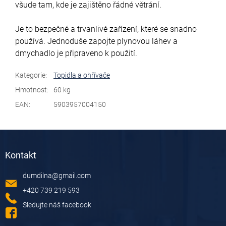
všude tam, kde je zajištěno řádné větrání.
Je to bezpečné a trvanlivé zařízení, které se snadno
používá. Jednoduše zapojte plynovou láhev a
dmychadlo je připraveno k použití.
Kategorie
:
Topidla a ohřívače
Hmotnost
:
60 kg
EAN
:
5903957004150
Z
á
Kontakt
p
a
dumdilna
@
gmail.com
t
í
+420 739 219 593
Sledujte náš facebook