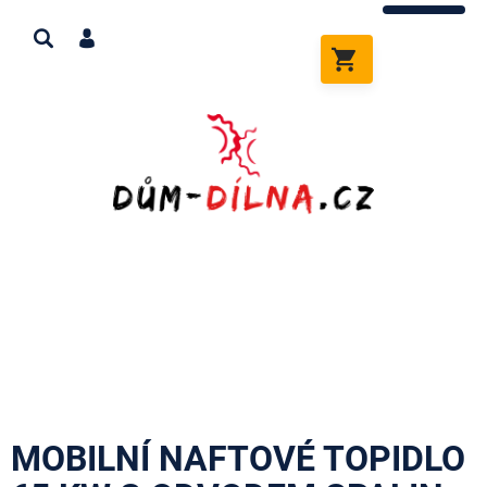
Přejít
na
obsah
NÁKUPNÍ
KOŠÍK
MOBILNÍ NAFTOVÉ TOPIDLO