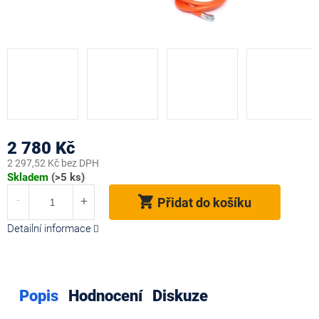
2 780 Kč
2 297,52 Kč bez DPH
Měrná
Skladem
(>5 ks)
cena:
Přidat do košíku
Detailní informace
Popis
Hodnocení
Diskuze