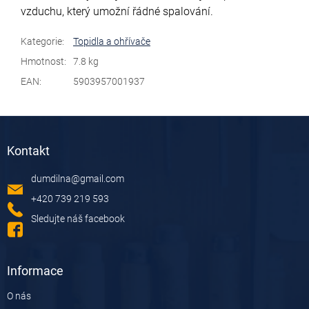
vzduchu, který umožní řádné spalování.
Kategorie
:
Topidla a ohřívače
Hmotnost
:
7.8 kg
EAN
:
5903957001937
Z
á
Kontakt
p
a
dumdilna
@
gmail.com
t
í
+420 739 219 593
Sledujte náš facebook
Informace
O nás