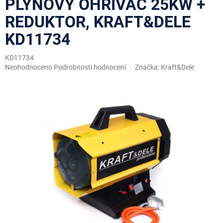
PLYNOVÝ OHŘÍVAČ 25KW +
REDUKTOR, KRAFT&DELE
KD11734
KD11734
Průměrné
Neohodnoceno
Podrobnosti hodnocení
Značka:
Kraft&Dele
hodnocení
produktu
je
0,0
z
5
hvězdiček.