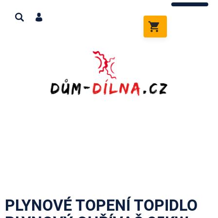
Přejít
na
obsah
NÁKUPNÍ
KOŠÍK
PLYNOVÉ TOPENÍ TOPIDLO