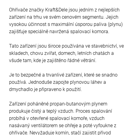
Ohřívače značky Kraft&Dele jsou jedním z nejlepších
zařízení na trhu ve svém cenovém segmentu. Jejich
vysokou účinnost s maximální úsporou paliva (plynu)
zajišťuje speciálně navržená spalovací komora.
Tato zařízení jsou široce používána ve stavebnictví, ve
skladech, chovu zvířat, domech, letních chatách a
všude tam, kde je zajištěno řádné větrání.
Je to bezpečné a trvanlivé zařízení, které se snadno
používá. Jednoduše zapojte plynovou láhev a
dmychadlo je připraveno k použití.
Zařízení poháněné propan-butanovým plynem
produkuje čistý a teplý vzduch. Proces spalování
probíhá v otevřené spalovací komoře, vzduch
nasávaný ventilátorem se ohřeje a poté vyfoukne z
ohřívače. Nevyžaduje komín, stačí zajistit přívod